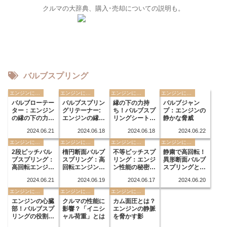
クルマの大辞典、購入･売却についての説明も。
バルブスプリング
エンジンに関する用語
エンジンに関する用語
エンジンに関する用語
エンジンに関する用語
バルブローテー
バルブスプリン
縁の下の力持
バルブジャン
ター：エンジン
グリテーナー:
ち！バルブスプ
プ：エンジンの
の縁の下の力持
エンジンの縁の
リングシートの
静かな脅威
ち
下の力持ち
役割
2024.06.21
2024.06.18
2024.06.18
2024.06.22
エンジンに関する用語
エンジンに関する用語
エンジンに関する用語
エンジンに関する用語
2段ピッチバル
楕円断面バルブ
不等ピッチスプ
静粛で高回転！
ブスプリング：
スプリング：高
リング：エンジ
異形断面バルブ
高回転エンジン
回転エンジンの
ン性能の秘密兵
スプリングと
の心臓部
秘密兵器
器
は？
2024.06.21
2024.06.19
2024.06.17
2024.06.20
エンジンに関する用語
エンジンに関する用語
エンジンに関する用語
エンジンの心臓
クルマの性能に
カム面圧とは？
部！バルブスプ
影響？「イニシ
エンジンの静脈
リングの役割と
ャル荷重」とは
を脅かす影
仕組み