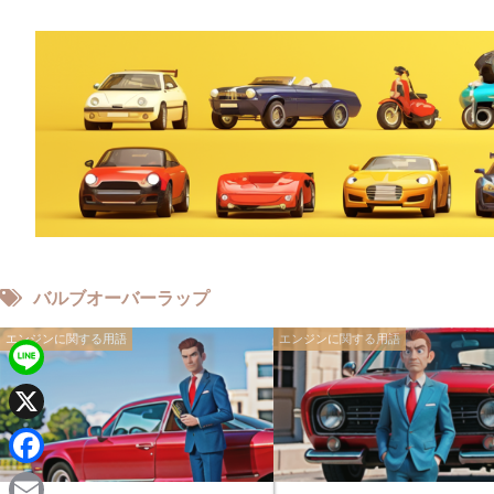
バルブオーバーラップ
エンジンに関する用語
エンジンに関する用語
L
i
X
n
F