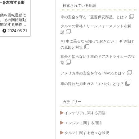
ワーを左右する影
検索されている用語
運動を回転運動に
車の安全を守る「重要保安部品」とは？
ト。その回転運動
を開閉する動作に
クルマの骨格！リーンフォースメントを解
の役割です。この
2024.06.21
説
られたカムと呼ば
ブの開閉タイミン
MT車に乗るなら知っておきたい！ ギヤ抜け
エンジンの性能に
の原因と対策
す。そして、カム
ないのが「カム中
意外と知らない？車のドアストライカーの役
ルブが閉じ終わる
割
の回転角度を表し
ジンの出力特性や
アメリカ車の安全を守るFMVSSとは？
を及ぼすため、エ
常に重要な要素と
車の隠れた排出ガス「エバポ」とは？
カテゴリー
インテリアに関する用語
エンジンに関する用語
クルマに関する色々な状況