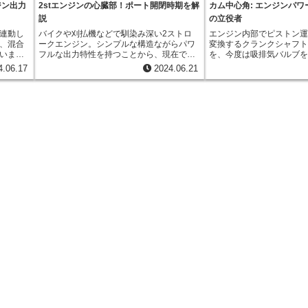
ジン出力
2stエンジンの心臓部！ポート開閉時期を解
カム中心角: エンジンパ
説
の立役者
連動し
バイクや刈払機などで馴染み深い2ストロ
エンジン内部でピストン
、混合
ークエンジン。シンプルな構造ながらパワ
変換するクランクシャフ
いま
フルな出力特性を持つことから、現在でも
を、今度は吸排気バルブ
排気行程
幅広い分野で活躍しています。その仕組み
変えるのがカムシャフト
4.06.17
2024.06.21
気バル
は、ピストンが上下する動きとクランクケ
カムシャフトに取り付け
状態の
ース内の圧力変化を利用して混合気(燃料と
れる部品の形状が、バル
空気の混合)を燃焼室に送り込み、爆発させ
グやリフト量を決定し、
に設計
て動力を得るというものです。 2ストロー
大きな影響を与えるので
目指す
クエンジンは、4ストロークエンジンと異
の性能を語る上で欠かせ
ーバー
なり、吸気バルブや排気バルブを持ちませ
心角」です。 カム中心角とは、吸気バルブ
気ガスの
ん。その代わりに、シリンダー壁面に設け
が開き始めてから排気バ
シリン
られた吸気ポート、排気ポート、掃気ポー
までのクランクシャフト
ので
トと呼ばれる穴が重要な役割を担っていま
ます。この角度が、エン
す。ピストンの上下運動によってこれらの
燃費、排ガスにまで影響
ポートが開閉し、混合気の吸入、排気、そ
ンジンの設計において非
して燃焼後のガスを排出する掃気が行われ
なります。
ます。