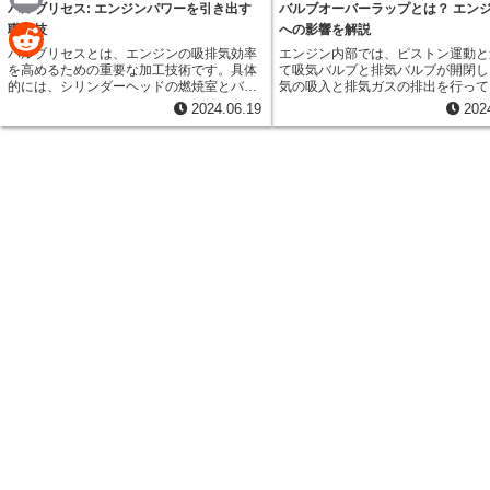
e
バルブリセス: エンジンパワーを引き出す
バルブオーバーラップとは？ エン
a
E
職人技
への影響を解説
バルブリセスとは、エンジンの吸排気効率
エンジン内部では、ピストン運動と
c
m
を高めるための重要な加工技術です。具体
て吸気バルブと排気バルブが開閉し
R
的には、シリンダーヘッドの燃焼室とバル
気の吸入と排気ガスの排出を行って
e
a
ブが通るポートの形状を最適化すること
す。 バルブオーバーラップとは、
e
2024.06.19
202
で、より多くの混合気を燃焼室に送り込
から吸気行程に移り変わる際に、吸
b
i
み、より速やかに排気ガスを排出できるよ
ブと排気バルブが同時に開いている
d
うにします。 バルブリセスの効果は、エン
ことを指します。 通常、バルブは吸気と排
o
l
ジンの出力特性や燃費に大きく影響しま
気がそれぞれ独立して行われるよう
d
す。最適な形状に加工することで、エンジ
されています。しかし、高回転化を
o
ンの出力向上、トルクアップ、レスポンス
エンジンなどでは、あえてバルブオ
i
向上、燃費改善などが期待できます。その
ラップの期間を設けることで、 排
k
ため、チューニングカーやレース車両な
流れを利用してより多くの混合気を
t
ど、エンジンの性能を追求する車両におい
ダー内に取り込み、出力向上を図る
ては、欠かせない技術となっています。
す。