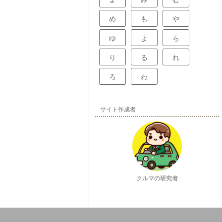
め
も
や
ゆ
よ
ら
り
る
れ
ろ
わ
サイト作成者
クルマの研究者