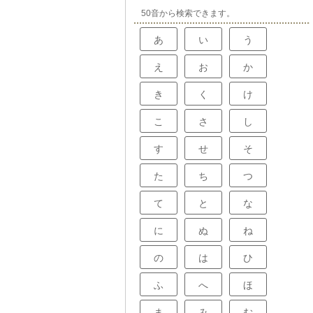
50音から検索できます。
あ
い
う
え
お
か
き
く
け
こ
さ
し
す
せ
そ
た
ち
つ
て
と
な
に
ぬ
ね
の
は
ひ
ふ
へ
ほ
ま
み
む