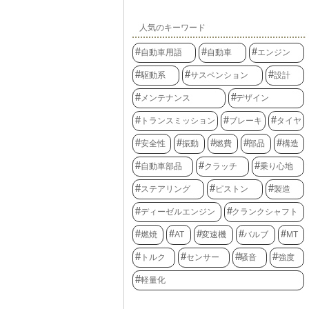
人気のキーワード
自動車用語
自動車
エンジン
駆動系
サスペンション
設計
メンテナンス
デザイン
トランスミッション
ブレーキ
タイヤ
安全性
振動
燃費
部品
構造
自動車部品
クラッチ
乗り心地
ステアリング
ピストン
製造
ディーゼルエンジン
クランクシャフト
燃焼
AT
変速機
バルブ
MT
トルク
センサー
騒音
強度
軽量化