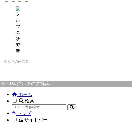
クルマの研究者
© 2024 クルマの大辞典.
ホーム
検索
トップ
サイドバー