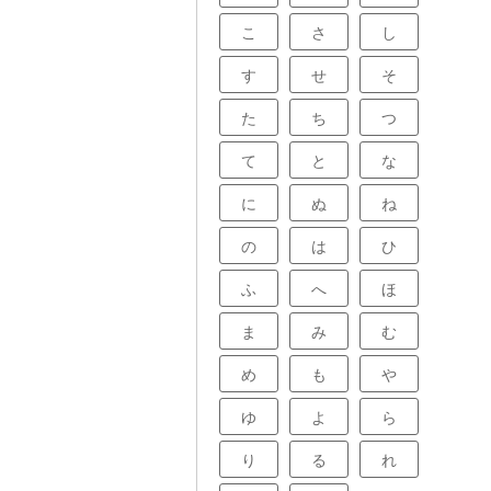
こ
さ
し
す
せ
そ
た
ち
つ
て
と
な
に
ぬ
ね
の
は
ひ
ふ
へ
ほ
ま
み
む
め
も
や
ゆ
よ
ら
り
る
れ