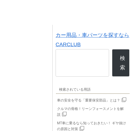
カー用品・車パーツを探すなら
CARCLUB
検
索
検索されている用語
車の安全を守る「重要保安部品」とは？
クルマの骨格！リーンフォースメントを解
説
MT車に乗るなら知っておきたい！ ギヤ抜け
の原因と対策