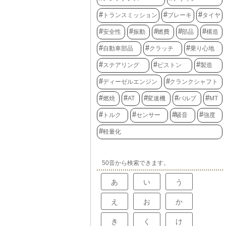
トランスミッション
ブレーキ
タイヤ
安全性
振動
燃費
部品
構造
自動車部品
クラッチ
乗り心地
ステアリング
ピストン
製造
ディーゼルエンジン
クランクシャフト
燃焼
AT
変速機
バルブ
MT
トルク
センサー
騒音
強度
軽量化
50音から検索できます。
あ
い
う
え
お
か
き
く
け