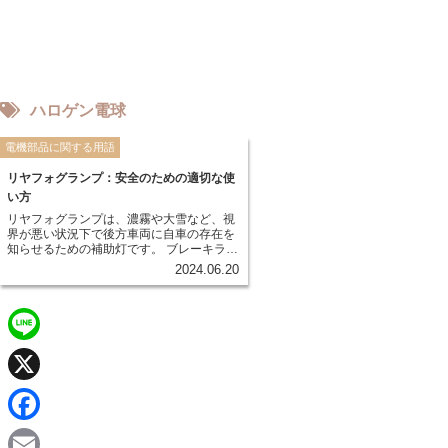
ハロゲン電球
電機部品に関する用語
リヤフォグランプ：安全のための適切な使
い方
リヤフォグランプは、濃霧や大雪など、視
界が悪い状況下で後方車両に自車の存在を
知らせるための補助灯です。 ブレーキラン
プよりも明るく、霧の中でも遠くまで届く
2024.06.20
ように設計されています。 これにより、後
続車は視界が悪くても前方の車を認識しや
すくなり、追突事故などを防ぐことができ
ます。
L
i
X
n
F