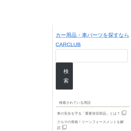
カー用品・車パーツを探すなら
CARCLUB
検
索
検索されている用語
車の安全を守る「重要保安部品」とは？
クルマの骨格！リーンフォースメントを解
説