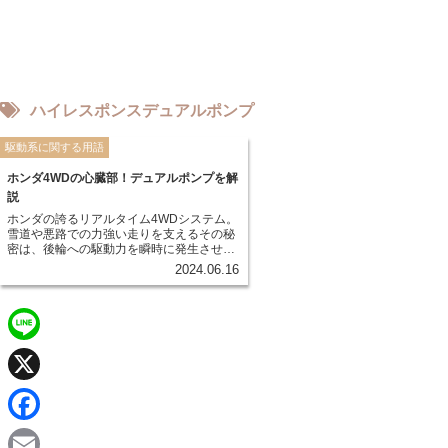
ハイレスポンスデュアルポンプ
駆動系に関する用語
ホンダ4WDの心臓部！デュアルポンプを解
説
ホンダの誇るリアルタイム4WDシステム。
雪道や悪路での力強い走りを支えるその秘
密は、後輪への駆動力を瞬時に発生させる
「デュアルポンプシステム」にあります。
2024.06.16
一般的な4WDシステムでは、前後輪の回転
差が生じてから後輪に駆動力が伝わるた
め、タイムラグが生じてしまいます。しか
し、デュアルポンプシステムでは、前輪の
回転を常に監視し、予兆を察知して後輪へ
L
の駆動力を発生。これにより、滑りやすい
路面でも安定した走り出しとスムーズなコ
ーナリングを実現しています。
i
X
n
F