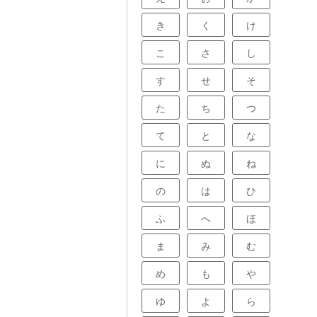
き
く
け
こ
さ
し
す
せ
そ
た
ち
つ
て
と
な
に
ぬ
ね
の
は
ひ
ふ
へ
ほ
ま
み
む
め
も
や
ゆ
よ
ら