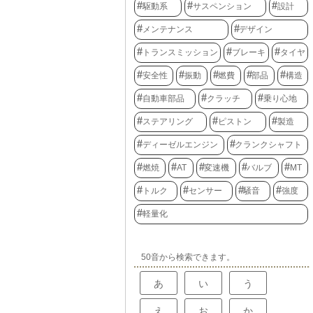
駆動系
サスペンション
設計
メンテナンス
デザイン
トランスミッション
ブレーキ
タイヤ
安全性
振動
燃費
部品
構造
自動車部品
クラッチ
乗り心地
ステアリング
ピストン
製造
ディーゼルエンジン
クランクシャフト
燃焼
AT
変速機
バルブ
MT
トルク
センサー
騒音
強度
軽量化
50音から検索できます。
あ
い
う
え
お
か