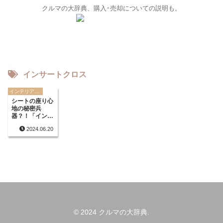
クルマの大辞典、購入･売却についての説明も。
インサートクロス
インテリアに関する用語
シートの座り心
地の秘密兵
器？！「インサ
ートクロス」っ
2024.06.20
てなに？
© 2024 クルマの大辞典.