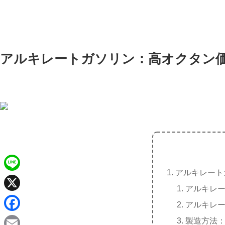
アルキレートガソリン：高オクタン
アルキレート
L
アルキレ
i
X
アルキレ
n
F
製造方法