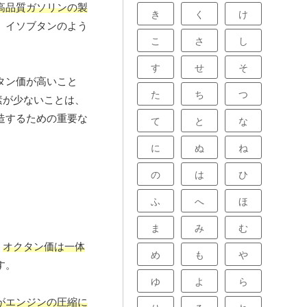
高品質ガソリンの製
き
く
け
、イソブタンのよう
こ
さ
し
す
せ
そ
タン価が高いこと
た
ち
つ
素が少ないことは、
造するための重要な
て
と
な
に
ぬ
ね
の
は
ひ
ふ
へ
ほ
ま
み
む
、
オクタン価は一体
め
も
や
す。
ゆ
よ
ら
がエンジンの圧縮に