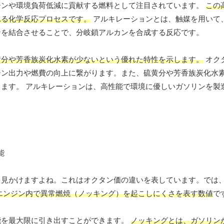
ジンや環境負荷低減に貢献する燃料として注目されています。
この
れる化学反応プロセスです。
アルキレーションとは、触媒を用いて
ンを結合させることで、分岐鎖アルカンを合成する反応です。
黄分や芳香族炭化水素が少ないという優れた特性を示します。
オク
ジン出力や燃費の向上に繋がります。また、硫黄分や芳香族炭化水
ます。 アルキレーションは、高性能で環境に優しいガソリンを製
を見かけますよね。これはオクタン価の違いを表しています。では
エンジン内で異常燃焼（ノッキング）を起こしにくさを表す数値
で
能を最大限に引き出すことができます。
ノッキングとは、ガソリン