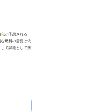
強化
が予想される
能な燃料の需要は依
として課題として残