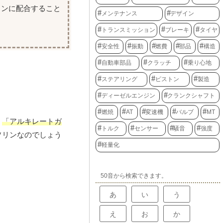
リンに配合すること
メンテナンス
デザイン
トランスミッション
ブレーキ
タイヤ
安全性
振動
燃費
部品
構造
自動車部品
クラッチ
乗り心地
ステアリング
ピストン
製造
ディーゼルエンジン
クランクシャフト
燃焼
AT
変速機
バルブ
MT
、
「アルキレートガ
トルク
センサー
騒音
強度
ソリンなのでしょう
軽量化
50音から検索できます。
あ
い
う
え
お
か