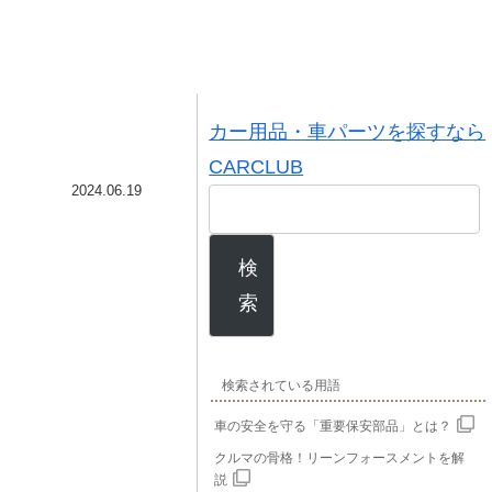
カー用品・車パーツを探すなら
CARCLUB
2024.06.19
検
索
検索されている用語
車の安全を守る「重要保安部品」とは？
クルマの骨格！リーンフォースメントを解
説