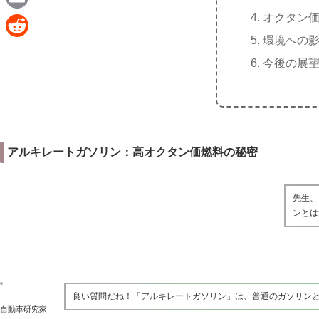
e
a
オクタン
E
c
環境への
m
R
e
今後の展
a
e
b
i
d
o
l
d
o
i
k
アルキレートガソリン：高オクタン価燃料の秘密
t
先生、
ンとは
良い質問だね！「アルキレートガソリン」は、普通のガソリン
自動車研究家