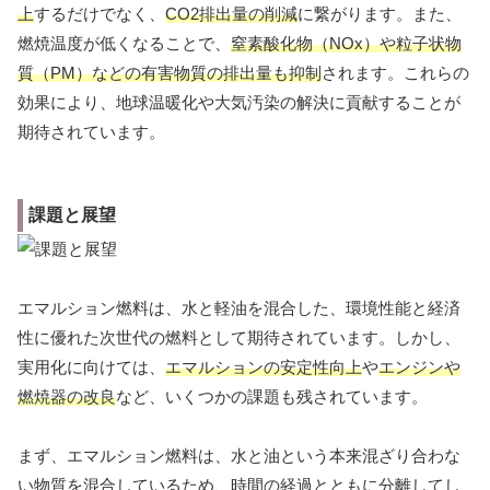
上
するだけでなく、
CO2排出量の削減
に繋がります。また、
燃焼温度が低くなることで、
窒素酸化物（NOx）や粒子状物
質（PM）などの有害物質の排出量も抑制
されます。これらの
効果により、地球温暖化や大気汚染の解決に貢献することが
期待されています。
課題と展望
エマルション燃料は、水と軽油を混合した、環境性能と経済
性に優れた次世代の燃料として期待されています。しかし、
実用化に向けては、
エマルションの安定性向上
や
エンジンや
燃焼器の改良
など、いくつかの課題も残されています。
まず、エマルション燃料は、水と油という本来混ざり合わな
い物質を混合しているため、時間の経過とともに分離してし