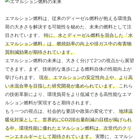
エマルション燃料は、従来のディーゼル燃料が抱える環境負
荷の大きさを解決する可能性を秘めた、未来の燃料として注
目されています。
特に、水とディーゼル燃料を混合した「水
エマルション燃料」は、燃焼効率の向上や排ガス中の有害物
質削減効果が期待されています。
エマルション燃料の未来は、大きく分けて2つの視点から展望
できます。まず、技術的な進歩による燃料自体の性能向上が
挙げられます。
現在、エマルションの安定性向上や、より高
い水混合率を目指した研究開発が進められています。
これら
の技術革新により、環境負荷をより低減できる高性能なエマ
ルション燃料が実現すると期待されます。
もう一つの視点は、社会的な要請や政策の変化です。
地球温
暖化対策として、世界的にCO2排出量削減の目標が掲げられ
る中、環境性能に優れたエマルション燃料は、次世代のクリ
ーンエネルギーとして期待されています。
実際に、エマルシ