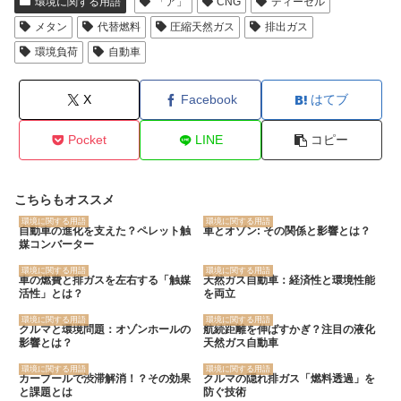
環境に関する用語
「ア」
CNG
ディーゼル
メタン
代替燃料
圧縮天然ガス
排出ガス
環境負荷
自動車
X
Facebook
はてブ
Pocket
LINE
コピー
こちらもオススメ
環境に関する用語
環境に関する用語
自動車の進化を支えた？ペレット触
車とオゾン: その関係と影響とは？
媒コンバーター
環境に関する用語
環境に関する用語
車の燃費と排ガスを左右する「触媒
天然ガス自動車：経済性と環境性能
活性」とは？
を両立
環境に関する用語
環境に関する用語
クルマと環境問題：オゾンホールの
航続距離を伸ばすかぎ？注目の液化
影響とは？
天然ガス自動車
環境に関する用語
環境に関する用語
カープールで渋滞解消！？その効果
クルマの隠れ排ガス「燃料透過」を
と課題とは
防ぐ技術