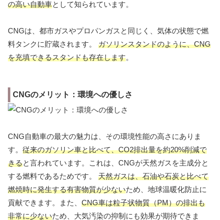
の高い自動車
として知られています。
CNGは、都市ガスやプロパンガスと同じく、気体の状態で燃
料タンクに貯蔵されます。
ガソリンスタンドのように、CNG
を充填できるスタンドも存在します
。
CNGのメリット：環境への優しさ
CNG自動車の最大の魅力は、その環境性能の高さにありま
す。
従来のガソリン車と比べて、CO2排出量を約20%削減で
きる
と言われています。これは、CNGが天然ガスを主成分と
する燃料であるためです。
天然ガスは、石油や石炭と比べて
燃焼時に発生する有害物質が少ない
ため、地球温暖化防止に
貢献できます。また、
CNG車は粒子状物質（PM）の排出も
非常に少ない
ため、大気汚染の抑制にも効果が期待できま