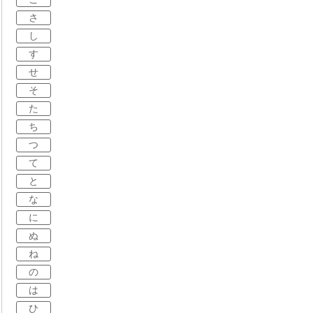
さ
し
す
せ
そ
た
ち
つ
て
と
な
に
ぬ
ね
の
は
ひ