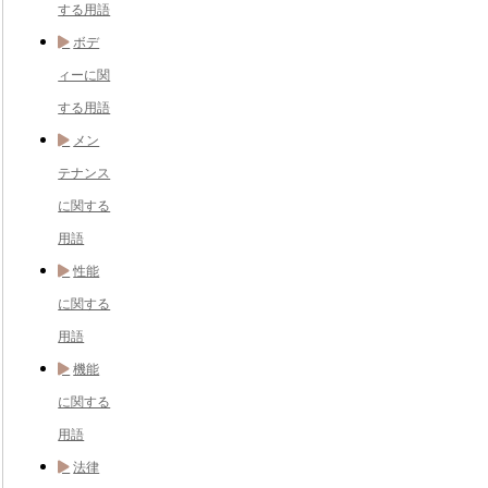
する用語
ボデ
ィーに関
する用語
メン
テナンス
に関する
用語
性能
に関する
用語
機能
に関する
用語
法律