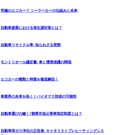
究極のエコカー？ ソーラーカーの仕組みと未来
自動車産業における発生源対策とは？
自動車リサイクル率: 知られざる実態
モントリオール議定書: 車と環境保護の関係
エコカーの種類と特徴を徹底解説！
車業界の未来を拓く！バイオマス技術の可能性
自動車選びの鍵！7都県市低公害車指定制度とは？
自動車排ガス浄化の立役者: キャタリストプレヒーティングシス