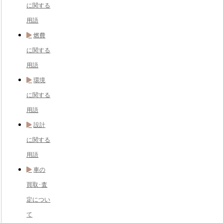
に関する
用語
燃費
に関する
用語
環境
に関する
用語
設計
に関する
用語
車の
買取･査
定につい
て