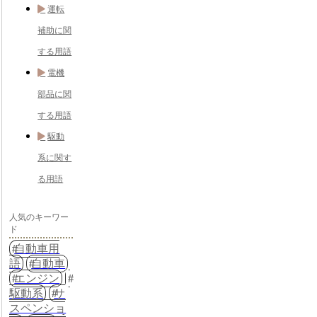
運転
補助に関
する用語
電機
部品に関
する用語
駆動
系に関す
る用語
人気のキーワー
ド
自動車用
語
自動車
エンジン
駆動系
サ
スペンショ