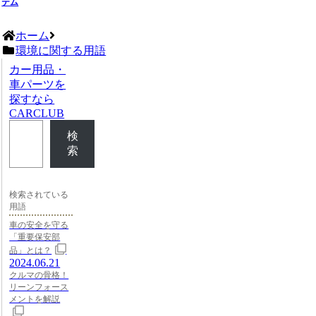
テム
ホーム
環境に関する用語
カー用品・
車パーツを
探すなら
CARCLUB
検
索
検索されている
用語
車の安全を守る
「重要保安部
品」とは？
2024.06.21
クルマの骨格！
リーンフォース
メントを解説