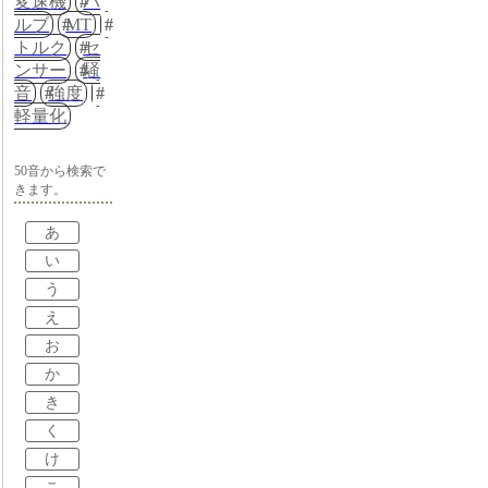
変速機
バ
ルブ
MT
トルク
セ
ンサー
騒
音
強度
軽量化
50音から検索で
きます。
あ
い
う
え
お
か
き
く
け
こ