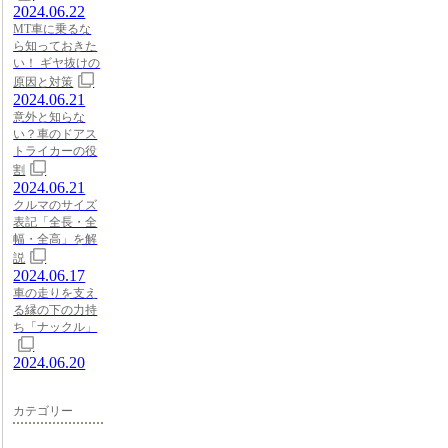
2024.06.22
MT車に乗るな
ら知っておきた
い！ ギヤ抜けの
原因と対策
2024.06.21
意外と知らな
い？車のドアス
トライカーの役
割
2024.06.21
クルマのサイズ
表記「全長・全
幅・全高」を解
説
2024.06.17
車の走りを支え
る縁の下の力持
ち「ナックル」
2024.06.20
カテゴリー