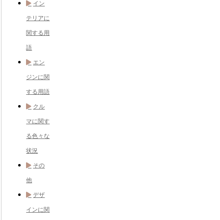
イン
テリアに
関する用
語
エン
ジンに関
する用語
クル
マに関す
る色々な
状況
その
他
デザ
インに関