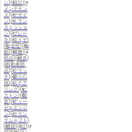
ン
設計
メンテナン
ス
デザイ
ン
トラン
スミッショ
ン
ブレー
キ
タイヤ
安全性
振
動
燃費
部品
構造
自動車部
品
クラッ
チ
乗り心
地
ステア
リング
ピ
ストン
製
造
ディー
ゼルエンジ
ン
クラン
クシャフト
燃焼
AT