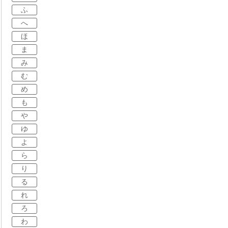
ふ
へ
ほ
ま
み
む
め
も
や
ゆ
よ
ら
り
る
れ
ろ
わ