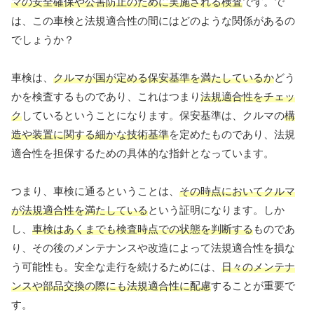
マの安全確保や公害防止のために実施される検査
です。で
は、この車検と法規適合性の間にはどのような関係があるの
でしょうか？
車検は、
クルマが国が定める保安基準を満たしているか
どう
かを検査するものであり、これはつまり
法規適合性をチェッ
ク
しているということになります。保安基準は、クルマの
構
造や装置に関する細かな技術基準
を定めたものであり、法規
適合性を担保するための具体的な指針となっています。
つまり、車検に通るということは、
その時点においてクルマ
が法規適合性を満たしている
という証明になります。しか
し、
車検はあくまでも検査時点での状態を判断する
ものであ
り、その後のメンテナンスや改造によって法規適合性を損な
う可能性も。安全な走行を続けるためには、
日々のメンテナ
ンスや部品交換の際にも法規適合性に配慮
することが重要で
す。