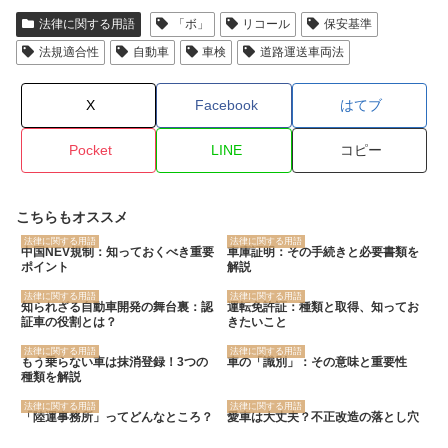
法律に関する用語
「ボ」
リコール
保安基準
法規適合性
自動車
車検
道路運送車両法
X
Facebook
はてブ
Pocket
LINE
コピー
こちらもオススメ
法律に関する用語
法律に関する用語
中国NEV規制：知っておくべき重要
車庫証明：その手続きと必要書類を
ポイント
解説
法律に関する用語
法律に関する用語
知られざる自動車開発の舞台裏：認
運転免許証：種類と取得、知ってお
証車の役割とは？
きたいこと
法律に関する用語
法律に関する用語
もう乗らない車は抹消登録！3つの
車の「識別」：その意味と重要性
種類を解説
法律に関する用語
法律に関する用語
「陸運事務所」ってどんなところ？
愛車は大丈夫？不正改造の落とし穴