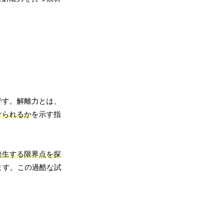
です。解離力とは、
けられるか
を示す指
発生する限界点を探
ます。この過酷な試