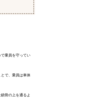
みで乗員を守ってい
ことで、乗員は車体
は鎖骨の上を通るよ