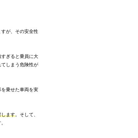
ますが、その安全性
強すぎると乗員に大
れてしまう危険性が
形を乗せた車両を実
察します
。そして、
す。