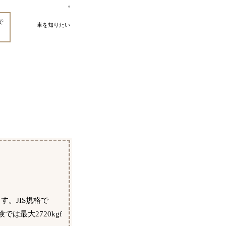
で
車を知りたい
。JIS規格で
最大2720kgf