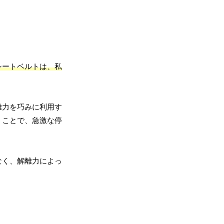
シートベルトは、私
。
離力を巧みに利用す
うことで、急激な停
なく、解離力によっ