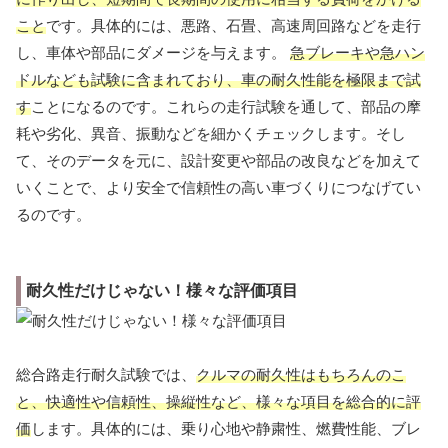
こと
です。具体的には、悪路、石畳、高速周回路などを走行
し、車体や部品にダメージを与えます。
急ブレーキや急ハン
ドルなども試験に含まれており、車の耐久性能を極限まで試
す
ことになるのです。これらの走行試験を通して、部品の摩
耗や劣化、異音、振動などを細かくチェックします。そし
て、そのデータを元に、設計変更や部品の改良などを加えて
いくことで、より安全で信頼性の高い車づくりにつなげてい
るのです。
耐久性だけじゃない！様々な評価項目
総合路走行耐久試験では、
クルマの耐久性はもちろんのこ
と、快適性や信頼性、操縦性など、様々な項目を総合的に評
価
します。具体的には、乗り心地や静粛性、燃費性能、ブレ