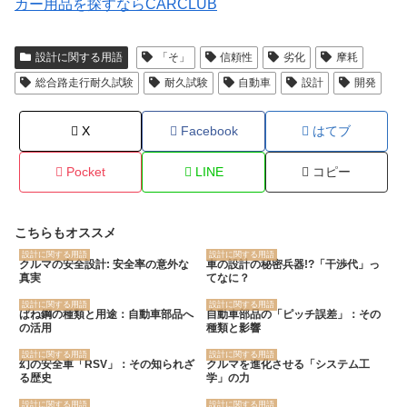
カー用品を探すならCARCLUB
設計に関する用語
「そ」
信頼性
劣化
摩耗
総合路走行耐久試験
耐久試験
自動車
設計
開発
X
Facebook
はてブ
Pocket
LINE
コピー
こちらもオススメ
設計に関する用語
設計に関する用語
クルマの安全設計: 安全率の意外な
車の設計の秘密兵器!?「干渉代」っ
真実
てなに？
設計に関する用語
設計に関する用語
ばね鋼の種類と用途：自動車部品へ
自動車部品の「ピッチ誤差」：その
の活用
種類と影響
設計に関する用語
設計に関する用語
幻の安全車「RSV」：その知られざ
クルマを進化させる「システム工
る歴史
学」の力
設計に関する用語
設計に関する用語