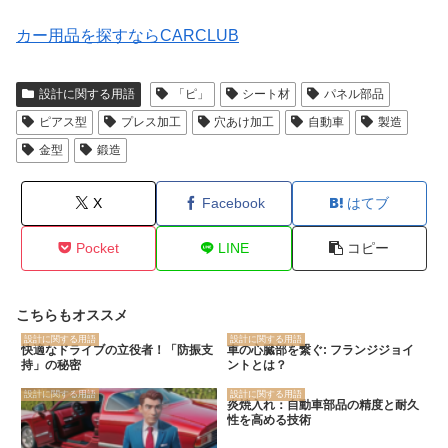
カー用品を探すならCARCLUB
設計に関する用語
「ピ」
シート材
パネル部品
ピアス型
プレス加工
穴あけ加工
自動車
製造
金型
鍛造
X
Facebook
はてブ
Pocket
LINE
コピー
こちらもオススメ
設計に関する用語
設計に関する用語
快適なドライブの立役者！「防振支
車の心臓部を繋ぐ: フランジジョイ
持」の秘密
ントとは？
設計に関する用語
設計に関する用語
炎焼入れ：自動車部品の精度と耐久
性を高める技術