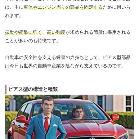
は、主に
車体やエンジン周りの部品を固定する
ために用いら
れます。
振動や衝撃に強く
、
高い強度
が求められる箇所に採用される
ことが多いのも特徴です。
自動車の安全性を支える縁裏の力持ちとして、ピアス型部品
は今日も世界の自動車産業を陰ながら支えているのです。
ピアス型の構造と種類