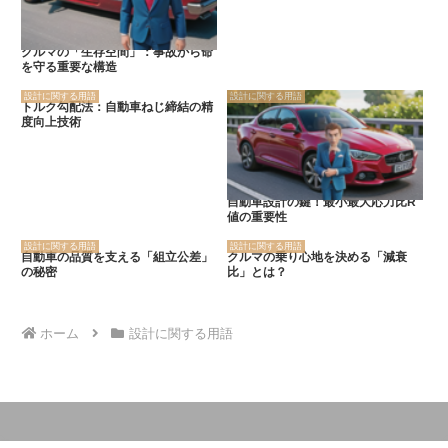
クルマの「生存空間」：事故から命
を守る重要な構造
設計に関する用語
設計に関する用語
トルク勾配法：自動車ねじ締結の精
度向上技術
自動車設計の鍵！最小最大応力比R
値の重要性
設計に関する用語
設計に関する用語
自動車の品質を支える「組立公差」
クルマの乗り心地を決める「減衰
の秘密
比」とは？
ホーム
設計に関する用語