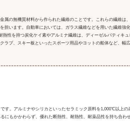
非金属の無機質材料から作られた繊維のことです。これらの繊維は
を担います。自動車においては、ガラス繊維などを用いた繊維強
い耐熱性を持つ炭化ケイ素やアルミナ繊維は、ディーゼルパティキ
フクラブ、スキー板といったスポーツ用品やヨットの船体など、幅
です。アルミナやシリカといったセラミック原料を1,000℃以上
あるにもかかわらず、優れた断熱性、耐熱性、耐薬品性を持ち合わ