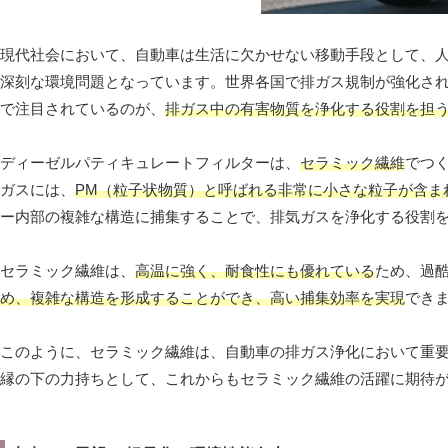
現代社会において、自動車は生活に欠かせない移動手段として、
深刻な環境問題となっています。世界各国で排ガス規制が強化さ
で注目されているのが、
排ガス中の有害物質を浄化する役割を担う
ディーゼルパティキュレートフィルターは、
セラミック繊維
でつ
ガスには、
PM（粒子状物質）と呼ばれる非常に小さな粒子が含ま
ー内部の複雑な構造に捕集することで、排気ガスを浄化する役割
セラミック繊維は、
高温に強く、耐食性にも優れている
ため、過酷
め、複雑な構造を形成することができ、高い捕集効率を実現
でき
このように、セラミック繊維は、自動車の排ガス浄化において重
縁の下の力持ちとして、これからもセラミック繊維の活躍に期待