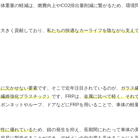
車体重量の軽減は、燃費向上やCO2排出量削減に繋がるため、環境
に大きく貢献しており、
私たちの快適なカーライフを陰ながら支え
上に欠かせない要素
です。そこで近年注目されているのが、
ガラス
（繊維強化プラスチック）
です。FRPは、
金属に比べて軽く、それ
ボンネットやルーフ、ドアなどにFRPを用いることで、車体の軽
食性に優れている
ため、錆の発生を抑え、長期間にわたって車体の
を容易に製造することができ、デザインの自由度を高めることにも