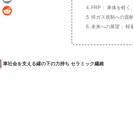
e
a
FRP： 車体を軽く
E
c
排ガス規制への貢献
m
R
e
未来への展望： 軽
a
e
b
i
d
o
l
d
o
i
k
車社会を支える縁の下の力持ち セラミック繊維
t