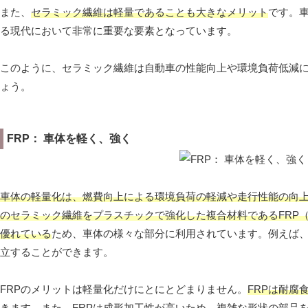
また、
セラミック繊維は軽量であることも大きなメリット
です。
る現代において非常に重要な要素となっています。
このように、セラミック繊維は自動車の性能向上や環境負荷低減
ょう。
FRP： 車体を軽く、強く
車体の軽量化は、燃費向上による環境負荷の軽減や走行性能の向
のセラミック繊維をプラスチックで強化した複合材料であるFRP
優れている
ため、車体の様々な部分に利用されています。例えば、
立することができます。
FRPのメリットは軽量化だけにとにとどまりません。
FRPは耐腐
きます。また、
FRPは成形加工性が高い
ため、複雑な形状の部品