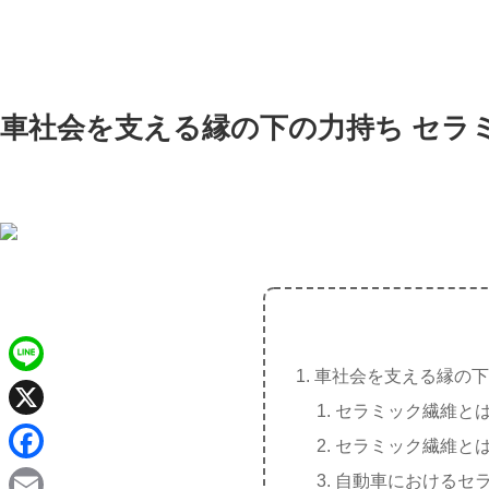
車社会を支える縁の下の力持ち セラ
車社会を支える縁の下
L
セラミック繊維と
i
X
セラミック繊維と
n
F
自動車におけるセ