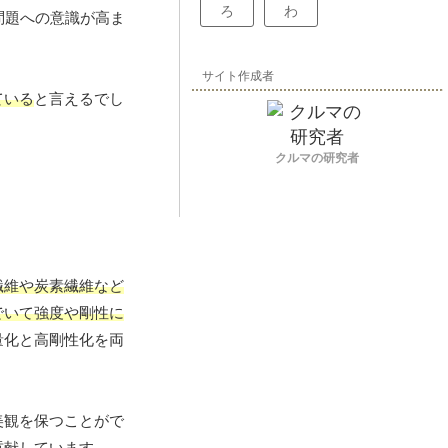
ろ
わ
問題への意識が高ま
サイト作成者
ている
と言えるでし
クルマの研究者
繊維や炭素繊維など
でいて強度や剛性に
量化と高剛性化を両
美観を保つことがで
貢献しています。