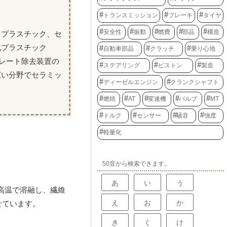
トランスミッション
ブレーキ
タイヤ
安全性
振動
燃費
部品
構造
、プラスチック、セ
化プラスチック
自動車部品
クラッチ
乗り心地
ュレート除去装置の
ステアリング
ピストン
製造
広い分野でセラミッ
ディーゼルエンジン
クランクシャフト
燃焼
AT
変速機
バルブ
MT
トルク
センサー
騒音
強度
軽量化
50音から検索できます。
あ
い
う
の高温で溶融し、繊維
え
お
か
せています。
き
く
け