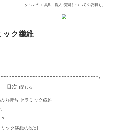
クルマの大辞典、購入･売却についての説明も。
ミック繊維
目次
の力持ち セラミック繊維
は。
は？
ラミック繊維の役割