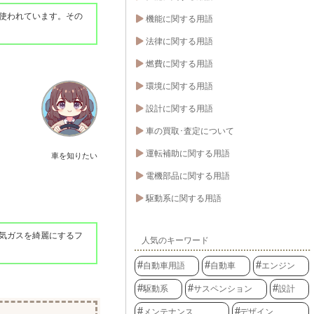
使われています。その
機能に関する用語
法律に関する用語
燃費に関する用語
環境に関する用語
設計に関する用語
車の買取･査定について
運転補助に関する用語
車を知りたい
電機部品に関する用語
駆動系に関する用語
気ガスを綺麗にするフ
人気のキーワード
自動車用語
自動車
エンジン
駆動系
サスペンション
設計
メンテナンス
デザイン