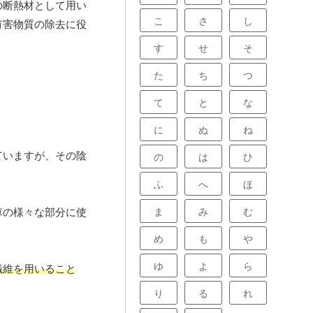
の断熱材として用い
こ
さ
し
有害物質の除去に役
す
せ
そ
た
ち
つ
て
と
な
に
ぬ
ね
ていますが、その陰
の
は
ひ
ふ
へ
ほ
ま
み
む
車の様々な部分に使
め
も
や
ゆ
よ
ら
繊維を用いること
り
る
れ