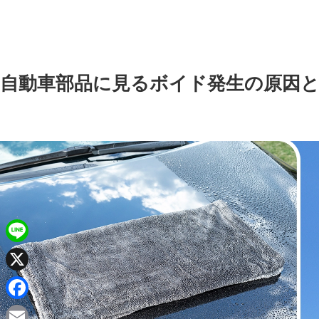
自動車部品に見るボイド発生の原因
L
i
X
n
F