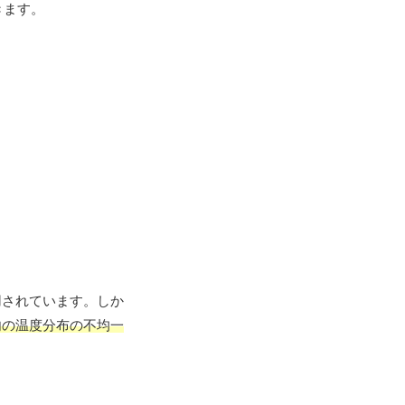
きます。
用されています。しか
内の温度分布の不均一