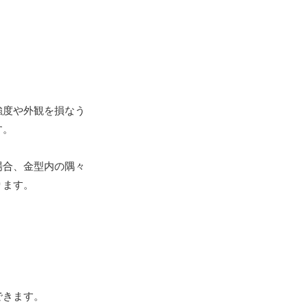
強度や外観を損なう
す。
場合、金型内の隅々
ります。
できます。