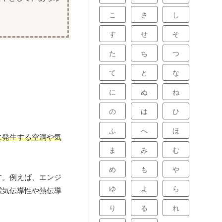
こ
さ
し
す
せ
そ
た
ち
つ
て
と
な
に
ぬ
ね
の
は
ひ
ふ
へ
ほ
に発生する空洞や気
ま
み
む
め
も
や
す。例えば、エンジ
ゆ
よ
ら
電気伝導性や熱伝導
り
る
れ