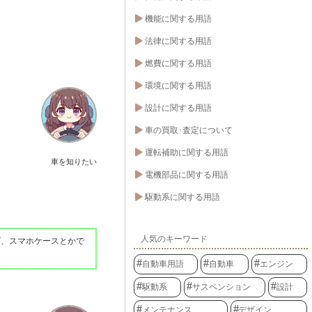
機能に関する用語
法律に関する用語
燃費に関する用語
環境に関する用語
設計に関する用語
車の買取･査定について
運転補助に関する用語
車を知りたい
電機部品に関する用語
駆動系に関する用語
人気のキーワード
ば、スマホケースとかで
自動車用語
自動車
エンジン
駆動系
サスペンション
設計
メンテナンス
デザイン