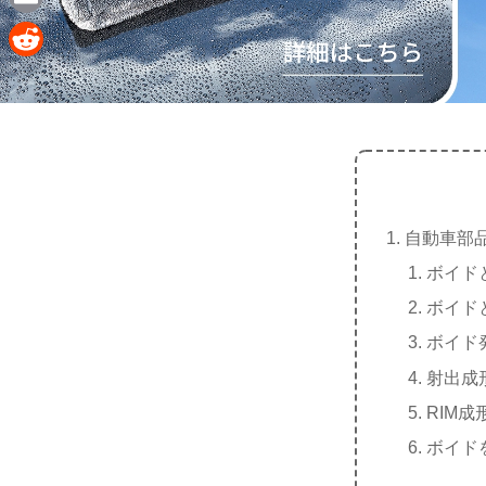
e
a
E
c
m
R
e
a
e
b
i
d
o
l
d
o
i
k
自動車部
t
ボイド
ボイド
ボイド
射出成
RIM
ボイド