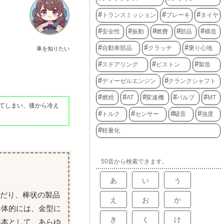
トランスミッション
ブレーキ
タイヤ
安全性
振動
燃費
部品
構造
自動車部品
クラッチ
乗り心地
車を知りたい
ステアリング
ピストン
製造
ディーゼルエンジン
クランクシャフト
燃焼
AT
変速機
バルブ
MT
てしまい、後から冷え
トルク
センサー
騒音
強度
軽量化
50音から検索できます。
あ
い
う
んだり、棒状の製品
え
お
か
具体的には、金型に
き
く
け
基本として、あらゆ