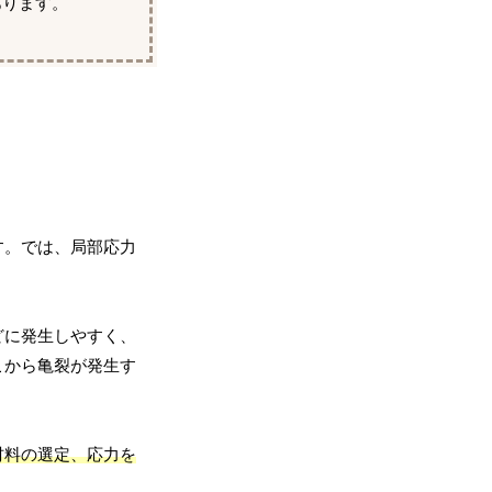
あります。
す。では、局部応力
どに発生しやすく、
こから亀裂が発生す
材料の選定、応力を