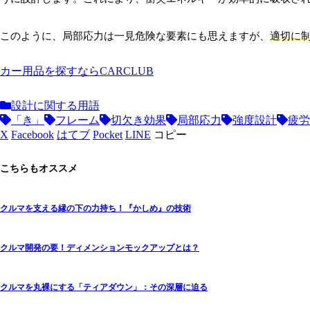
このように、局部応力は一見危険な要素にも思えますが、
適切に
カー用品を探すならCARCLUB
設計に関する用語
「き」
フレーム
切欠き効果
局部応力
強度設計
疲労
X
Facebook
はてブ
Pocket
LINE
コピー
こちらもオススメ
クルマを支える縁の下の力持ち！『かしめ』の技術
クルマ開発の要！ディメンションモックアップとは？
クルマを丸裸にする「ティアダウン」：その深層に迫る