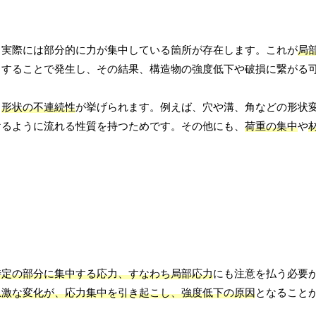
、実際には部分的に力が集中している箇所が存在します。これが
局
中することで発生し、その結果、構造物の強度低下や破損に繋がる
、
形状の不連続性
が挙げられます。例えば、穴や溝、角などの形状
けるように流れる性質を持つためです。その他にも、
荷重の集中
や
特定の部分に集中する応力、すなわち局部応力
にも注意を払う必要
急激な変化が、応力集中を引き起こし、強度低下の原因
となること