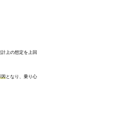
設計上の想定を上回
原因
となり、乗り心