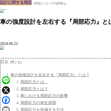
設計に関する用語
設計に関する用語
設計に関する用語
設計に関する用語
設計に関する用語
設計に関する用語
設計に関する用語
設計に関する用語
設計に関する用語
クルマの大辞典、購入･売却についての説明も。
車の強度設計を左右する『局部応力』と
2024.06.22
目次
車の強度設計を左右する『局部応力』とは？
局部応力とは。
Line
局部応力とは？
車における局部応力の影響
X
局部応力の発生原因
Facebook
局部応力を低減する方法