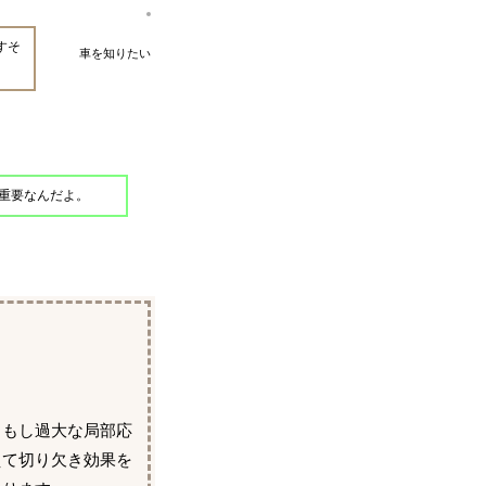
すそ
車を知りたい
重要なんだよ。
。もし過大な局部応
えて切り欠き効果を