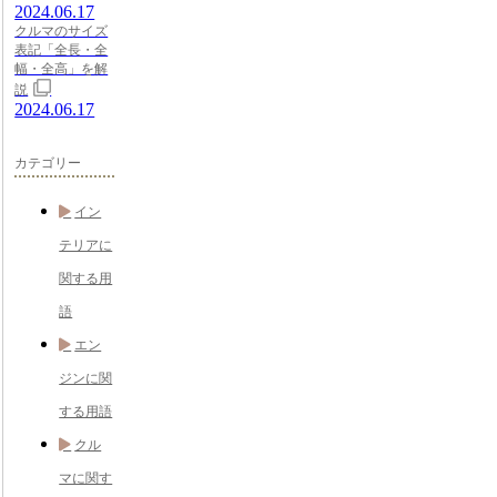
2024.06.17
クルマのサイズ
表記「全長・全
幅・全高」を解
説
2024.06.17
カテゴリー
イン
テリアに
関する用
語
エン
ジンに関
する用語
クル
マに関す