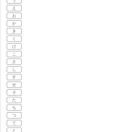
う
え
お
か
き
く
け
こ
さ
し
す
せ
そ
た
ち
つ
て
と