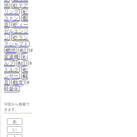
地
ステア
リング
ピ
ストン
製
造
ディー
ゼルエンジ
ン
クラン
クシャフト
燃焼
AT
変速機
バ
ルブ
MT
トルク
セ
ンサー
騒
音
強度
軽量化
50音から検索で
きます。
あ
い