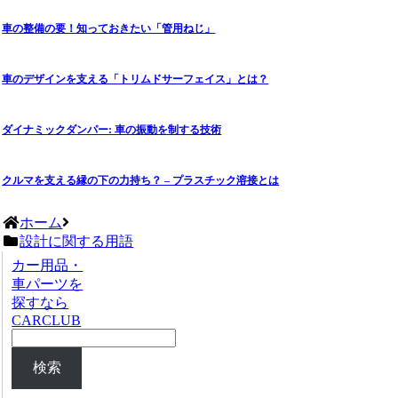
車の整備の要！知っておきたい「管用ねじ」
車のデザインを支える「トリムドサーフェイス」とは？
ダイナミックダンパー: 車の振動を制する技術
クルマを支える縁の下の力持ち？ – プラスチック溶接とは
ホーム
設計に関する用語
カー用品・
車パーツを
探すなら
CARCLUB
検索