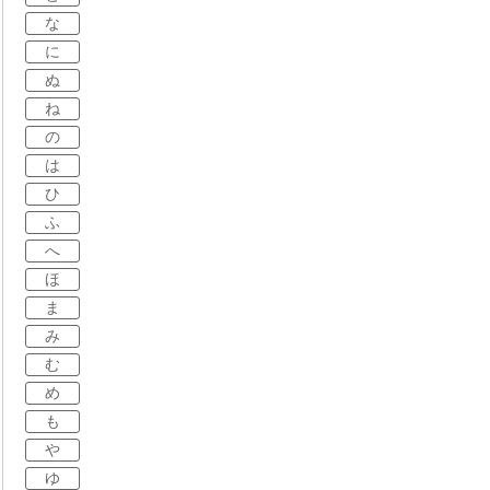
な
に
ぬ
ね
の
は
ひ
ふ
へ
ほ
ま
み
む
め
も
や
ゆ