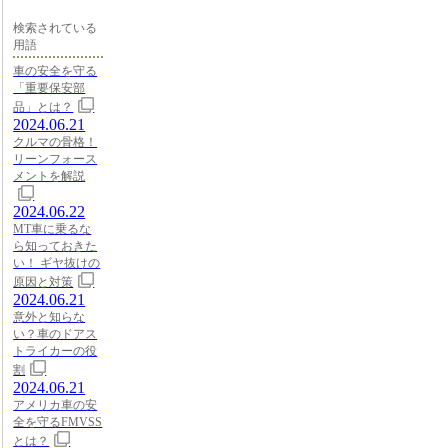
検索されている
用語
車の安全を守る
「重要保安部
品」とは？
2024.06.21
クルマの骨格！
リーンフォース
メントを解説
2024.06.22
MT車に乗るな
ら知っておきた
い！ ギヤ抜けの
原因と対策
2024.06.21
意外と知らな
い？車のドアス
トライカーの役
割
2024.06.21
アメリカ車の安
全を守るFMVSS
とは？