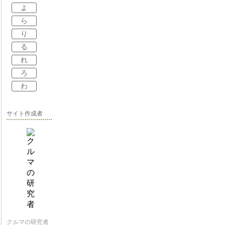
よ
ら
り
る
れ
ろ
わ
サイト作成者
クルマの研究者