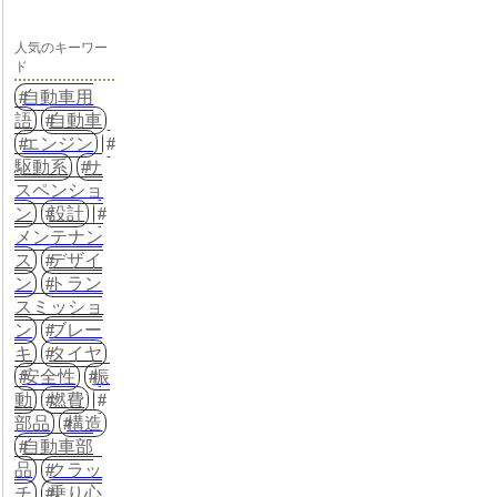
人気のキーワー
ド
自動車用
語
自動車
エンジン
駆動系
サ
スペンショ
ン
設計
メンテナン
ス
デザイ
ン
トラン
スミッショ
ン
ブレー
キ
タイヤ
安全性
振
動
燃費
部品
構造
自動車部
品
クラッ
チ
乗り心