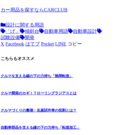
カー用品を探すならCARCLUB
設計に関する用語
「げ」
傾斜台
自動車用語
自動車設計
試験設備
開発
X
Facebook
はてブ
Pocket
LINE
コピー
こちらもオススメ
クルマを支える縁の下の力持ち「熱間転造」
クルマ開発のカギ！？ローリングラジアスとは
クルマづくりの裏側：生産試作車の役割とは？
自動車部品を支える縁の下の力持ち「転造加工」