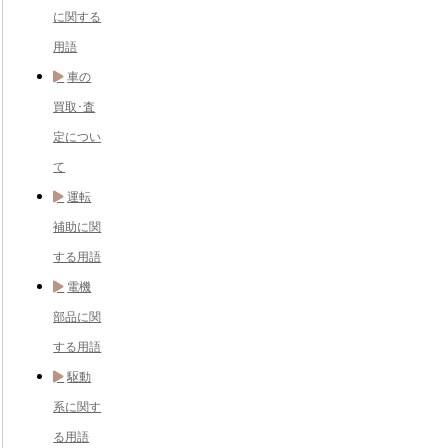
に関する
用語
車の
買取･査
定につい
て
運転
補助に関
する用語
電機
部品に関
する用語
駆動
系に関す
る用語