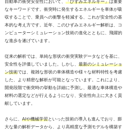
自動車の衝突安全性において、
「ひずみエネルギー」
は重要
なキーワードです。衝突時に発生するエネルギーを車体が吸
収することで、乗員への衝撃を軽減する、これが安全性の基
本的な考え方です。近年、このひずみエネルギー解析は、コ
ンピューターシミュレーション技術の進化とともに、飛躍的
な進歩を遂げています。
従来の解析では、単純な形状の衝突実験データなどを基に、
安全性を評価していました。しかし、
最新のシミュレーショ
ン技術
では、複雑な形状の車体構造や様々な材料特性を考慮
した、より精密な解析が可能となっています。これにより、
開発段階で衝突時の挙動を詳細に予測し、最適な車体構造や
材料の選定などが行えるようになり、安全性向上に大きく貢
献しています。
さらに、
AIや機械学習
といった技術の導入も進んでおり、膨
大な量の解析データから、より高精度な予測モデルを構築す