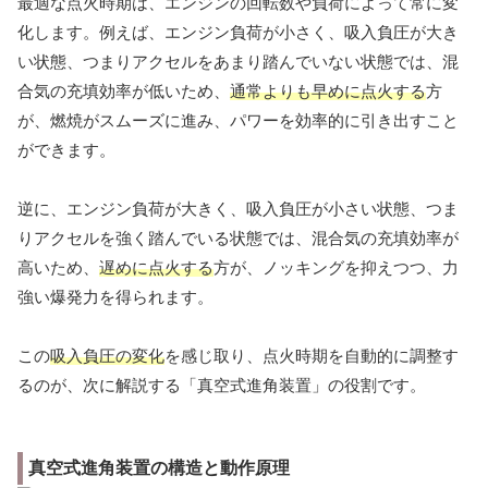
最適な点火時期は、エンジンの回転数や負荷によって常に変
化します。例えば、エンジン負荷が小さく、吸入負圧が大き
い状態、つまりアクセルをあまり踏んでいない状態では、混
合気の充填効率が低いため、
通常よりも早めに点火する
方
が、燃焼がスムーズに進み、パワーを効率的に引き出すこと
ができます。
逆に、エンジン負荷が大きく、吸入負圧が小さい状態、つま
りアクセルを強く踏んでいる状態では、混合気の充填効率が
高いため、
遅めに点火する
方が、ノッキングを抑えつつ、力
強い爆発力を得られます。
この
吸入負圧の変化
を感じ取り、点火時期を自動的に調整す
るのが、次に解説する「真空式進角装置」の役割です。
真空式進角装置の構造と動作原理