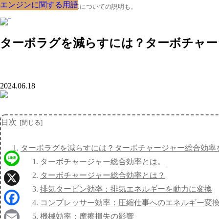
エンジンに関する用語
エンジンに関する用語
エンジンに関する用語
エンジンに関する用語
エンジンに関する用語
エンジンに関する用語
エンジンに関する用語
エンジンに関する用語
エンジンに関する用語
クルマの大辞典、購入･売却についての説明も。
ターボラグを減らすには？ターボチャー
2024.06.18
目次
ターボラグを減らすには？ターボチャージャー総合効率
ターボチャージャー総合効率とは。
Line
ターボチャージャー総合効率とは？
排気タービン効率：排気エネルギーを動力に変換
X
コンプレッサー効率：圧縮仕事へのエネルギー変
Facebook
機械効率：摩擦損失の影響