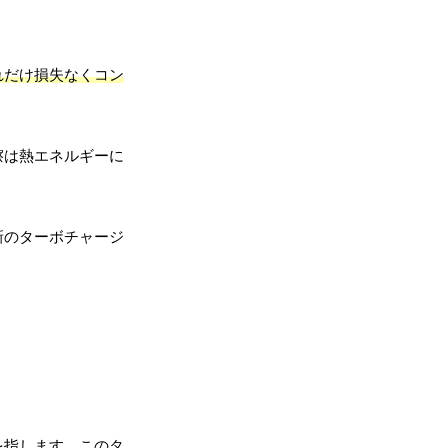
れだけ損失なくコン
擦は熱エネルギーに
新のターボチャージ
を指します。この
タ