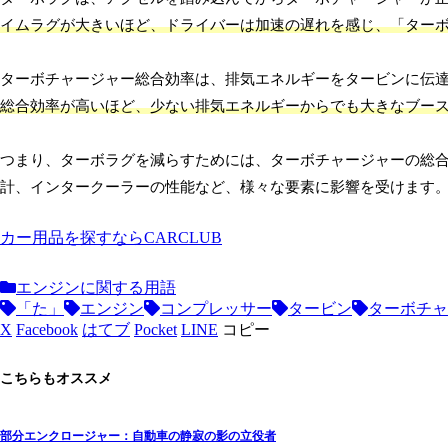
イムラグが大きいほど、ドライバーは加速の遅れを感じ、「ター
ターボチャージャー総合効率は、排気エネルギーをタービンに伝
総合効率が高いほど、少ない排気エネルギーからでも大きなブー
つまり、ターボラグを減らすためには、ターボチャージャーの総
計、インタークーラーの性能など、様々な要素に影響を受けます
カー用品を探すならCARCLUB
エンジンに関する用語
「た」
エンジン
コンプレッサー
タービン
ターボチャ
X
Facebook
はてブ
Pocket
LINE
コピー
こちらもオススメ
部分エンクロージャー：自動車の静寂の影の立役者