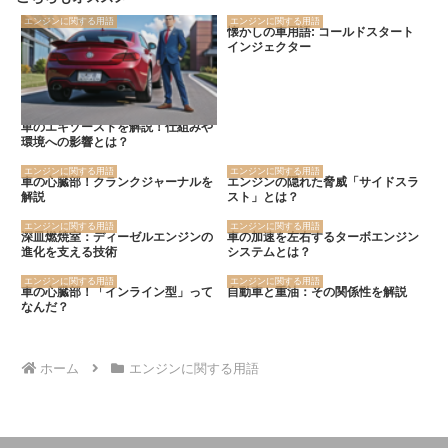
エンジンに関する用語
エンジンに関する用語
懐かしの車用語: コールドスタート
インジェクター
車のエキゾーストを解説！仕組みや
環境への影響とは？
エンジンに関する用語
エンジンに関する用語
車の心臓部！クランクジャーナルを
エンジンの隠れた脅威「サイドスラ
解説
スト」とは？
エンジンに関する用語
エンジンに関する用語
深皿燃焼室：ディーゼルエンジンの
車の加速を左右するターボエンジン
進化を支える技術
システムとは？
エンジンに関する用語
エンジンに関する用語
車の心臓部！「インライン型」って
自動車と重油：その関係性を解説
なんだ？
ホーム
エンジンに関する用語