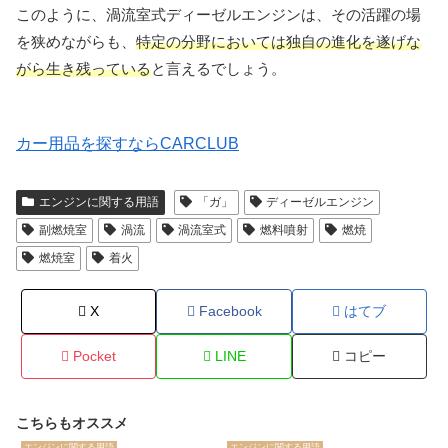
このように、渦流室式ディーゼルエンジンは、その活躍の場
を狭めながらも、
特定の分野においては独自の進化を遂げな
がら生き残っている
と言えるでしょう。
カー用品を探すならCARCLUB
エンジンに関する用語
「ガ」
ディーゼルエンジン
副燃焼室
渦流
渦流室式
燃料噴射
燃焼
燃焼室
着火
X
Facebook
はてブ
Pocket
LINE
コピー
こちらもオススメ
エンジンに関する用語
エンジンに関する用語