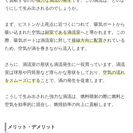
く貢献するのが
強力な渦流の発生
です。この渦流は、どのよ
うにして生み出されるのでしょうか。
まず、ピストンが上死点に近づくにつれて、吸気ポートから
吸い込まれた空気は
副室である渦流室
へと導かれます。この
際、吸気ポートは渦流室に対して
接線方向に配置
されている
ため、空気が渦を巻きながら流入します。
さらに、渦流室の形状も渦流発生に一役買っています。渦流
室は球形や円筒形など滑らかな形状をしており、
空気の流れ
をスムーズにする
ことで、渦の発生を促進します。
こうして生み出された強力な渦流は、燃料噴射の際に燃料と
空気を効率的に混合し、燃焼効率の向上に貢献します。
メリット・デメリット