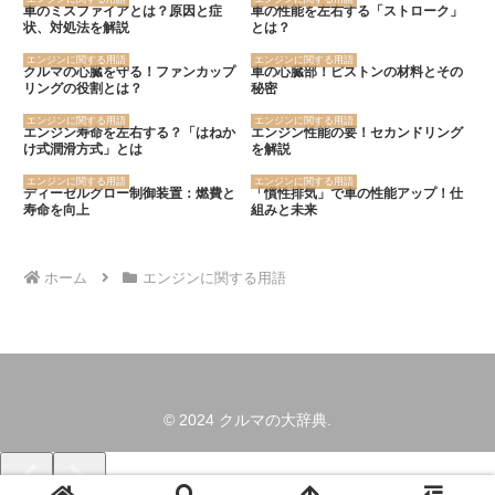
車のミスファイアとは？原因と症
車の性能を左右する「ストローク」
状、対処法を解説
とは？
エンジンに関する用語
エンジンに関する用語
クルマの心臓を守る！ファンカップ
車の心臓部！ピストンの材料とその
リングの役割とは？
秘密
エンジンに関する用語
エンジンに関する用語
エンジン寿命を左右する？「はねか
エンジン性能の要！セカンドリング
け式潤滑方式」とは
を解説
エンジンに関する用語
エンジンに関する用語
ディーゼルグロー制御装置：燃費と
「慣性排気」で車の性能アップ！仕
寿命を向上
組みと未来
ホーム
エンジンに関する用語
© 2024 クルマの大辞典.