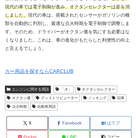
現代の車では電子制御が進み、オクタンセレクターは姿を消
しました。
現代の車は、搭載されたセンサーがガソリンの種
類を自動的に判別し、最適な点火時期を電子制御で調整しま
す。そのため、ドライバーがオクタン価を気にする必要はな
くなりました。これは、車の進化がもたらした利便性の向上
と言えるでしょう。
カー用品を探すならCARCLUB
エンジンに関する用語
「オ」
オクタンセレクター
オクタン価
ディストリビューター
ノッキング
旧車
点火時期
自動車用語
X
Facebook
はてブ
Pocket
LINE
コピー