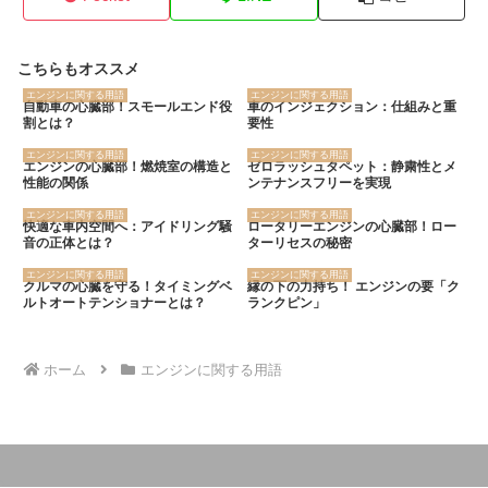
こちらもオススメ
エンジンに関する用語
エンジンに関する用語
自動車の心臓部！スモールエンド役
車のインジェクション：仕組みと重
割とは？
要性
エンジンに関する用語
エンジンに関する用語
エンジンの心臓部！燃焼室の構造と
ゼロラッシュタペット：静粛性とメ
性能の関係
ンテナンスフリーを実現
エンジンに関する用語
エンジンに関する用語
快適な車内空間へ：アイドリング騒
ロータリーエンジンの心臓部！ロー
音の正体とは？
ターリセスの秘密
エンジンに関する用語
エンジンに関する用語
クルマの心臓を守る！タイミングベ
縁の下の力持ち！ エンジンの要「ク
ルトオートテンショナーとは？
ランクピン」
ホーム
エンジンに関する用語