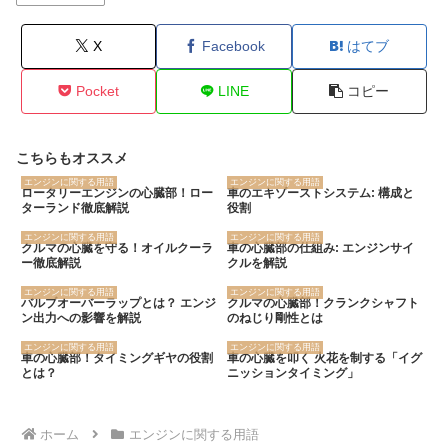
X
Facebook
はてブ
Pocket
LINE
コピー
こちらもオススメ
エンジンに関する用語
エンジンに関する用語
ロータリーエンジンの心臓部！ロー
車のエキゾーストシステム: 構成と
ターランド徹底解説
役割
エンジンに関する用語
エンジンに関する用語
クルマの心臓を守る！オイルクーラ
車の心臓部の仕組み: エンジンサイ
ー徹底解説
クルを解説
エンジンに関する用語
エンジンに関する用語
バルブオーバーラップとは？ エンジ
クルマの心臓部！クランクシャフト
ン出力への影響を解説
のねじり剛性とは
エンジンに関する用語
エンジンに関する用語
車の心臓部！タイミングギヤの役割
車の心臓を叩く 火花を制する「イグ
とは？
ニッションタイミング」
ホーム
エンジンに関する用語