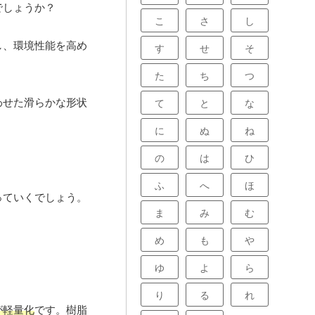
でしょうか？
こ
さ
し
し、環境性能を高め
す
せ
そ
た
ち
つ
わせた滑らかな形状
て
と
な
に
ぬ
ね
の
は
ひ
ふ
へ
ほ
っていくでしょう。
ま
み
む
め
も
や
ゆ
よ
ら
り
る
れ
が軽量化
です。樹脂