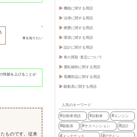
機能に関する用語
法律に関する用語
燃費に関する用語
る
環境に関する用語
車を知りたい
設計に関する用語
車の買取･査定について
運転補助に関する用語
の性能を上げることが
電機部品に関する用語
駆動系に関する用語
人気のキーワード
自動車用語
自動車
エンジン
駆動系
サスペンション
設計
ったものです。従来
メンテナンス
デザイン