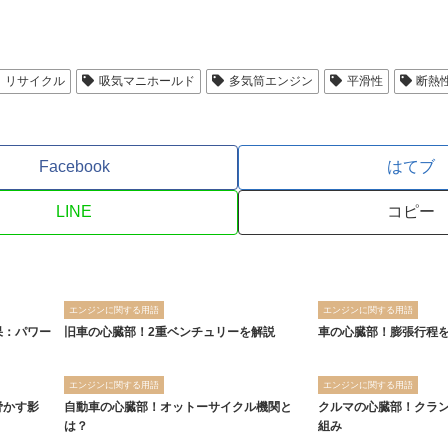
リサイクル
吸気マニホールド
多気筒エンジン
平滑性
断熱
Facebook
はてブ
LINE
コピー
エンジンに関する用語
エンジンに関する用語
果：パワー
旧車の心臓部！2重ベンチュリーを解説
車の心臓部！膨張行程
エンジンに関する用語
エンジンに関する用語
脅かす影
自動車の心臓部！オットーサイクル機関と
クルマの心臓部！クラ
は？
組み