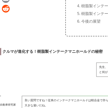
e
a
樹脂製インテ
E
c
樹脂製インテ
m
R
e
今後の展望
a
e
b
i
d
o
l
d
o
i
k
クルマが進化する！樹脂製インテークマニホールドの秘密
t
先生、
と何が
良い質問ですね！従来のインテークマニホールドは軽合金で作
自動車研究家
大きな違いだね。