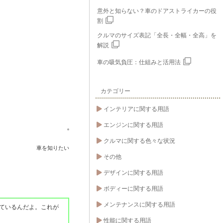
意外と知らない？車のドアストライカーの役
割
クルマのサイズ表記「全長・全幅・全高」を
解説
車の吸気負圧：仕組みと活用法
カテゴリー
インテリアに関する用語
エンジンに関する用語
クルマに関する色々な状況
車を知りたい
その他
デザインに関する用語
ボディーに関する用語
メンテナンスに関する用語
ているんだよ。これが
性能に関する用語