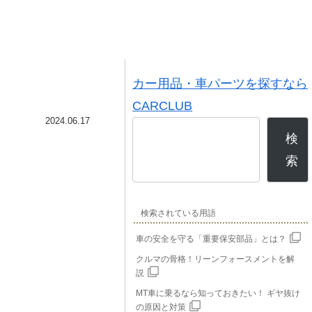
カー用品・車パーツを探すなら
CARCLUB
2024.06.17
検
索
検索されている用語
車の安全を守る「重要保安部品」とは？
クルマの骨格！リーンフォースメントを解
説
MT車に乗るなら知っておきたい！ ギヤ抜け
の原因と対策