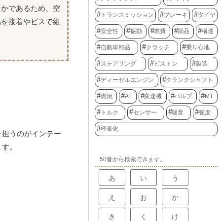
らかであるため、空
トランスミッション
ブレーキ
タイヤ
品を接着やビスで組
安全性
振動
燃費
部品
構造
自動車部品
クラッチ
乗り心地
ステアリング
ピストン
製造
ディーゼルエンジン
クランクシャフト
燃焼
AT
変速機
バルブ
MT
トルク
センサー
騒音
強度
軽量化
を担うのがインテー
ます。
50音から検索できます。
あ
い
う
え
お
か
き
く
け