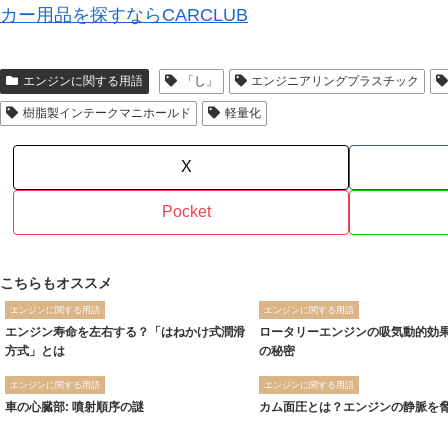
カー用品を探すならCARCLUB
エンジンに関する用語
「し」
エンジニアリングプラスチック
樹脂製インテークマニホールド
軽量化
X
Pocket
こちらもオススメ
エンジンに関する用語
エンジンに関する用語
エンジン寿命を左右する？「はねかけ式潤滑
ロータリーエンジンの吸気動的効
方式」とは
の秘密
エンジンに関する用語
エンジンに関する用語
車の心臓部: 噴射順序の謎
カム面圧とは？エンジンの静脈を