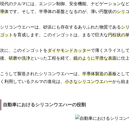
現代のクルマには、エンジン制御、安全機能、ナビゲーションな
導体
です。そして、半導体の基盤となるのが、薄い円盤状の
シリ
シリコンウエハーは、砂浜にも存在するありふれた物質である
シ
ゴット
を育成します。このインゴットは、まるで巨大な
円柱状の
次に、このインゴットを
ダイヤモンドカッター
で薄くスライスし
後、
研磨
や
洗浄
といった工程を経て、
鏡のように平滑な表面
に仕
こうして製造されたシリコンウエハーは、
半導体製造の基板
とし
く利用しているクルマの進化は、
小さなシリコンウエハー
から始
自動車におけるシリコンウエハーの役割