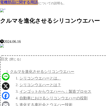
電機部品に関する用語
電機部品に関する用語
電機部品に関する用語
電機部品に関する用語
電機部品に関する用語
電機部品に関する用語
電機部品に関する用語
電機部品に関する用語
電機部品に関する用語
クルマの大辞典、購入･売却についての説明も。
クルマを進化させるシリコンウエハー
2024.06.16
目次
クルマを進化させるシリコンウエハー
シリコンウエハーとは。
Line
シリコンウエハーとは？
インゴットからウエハーへ：製造プロセス
X
自動車におけるシリコンウエハーの役割
Facebook
進化する車社会とウエハー技術