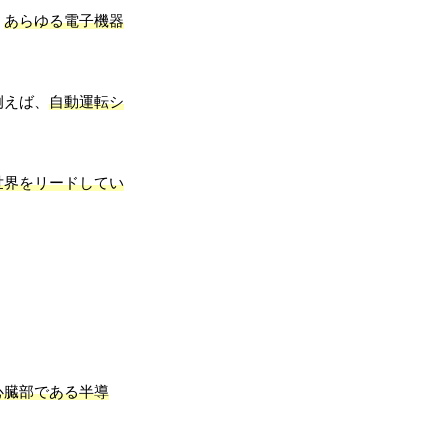
、
あらゆる電子機器
例えば、
自動運転シ
。
世界をリードしてい
心臓部である半導