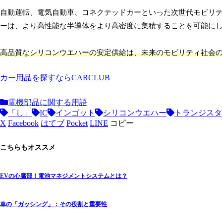
自動運転、電気自動車、コネクテッドカーといった次世代モビリ
ーは、より高性能な半導体をより高密度に集積することを可能に
高品質なシリコンウエハーの安定供給は、未来のモビリティ社会
カー用品を探すならCARCLUB
電機部品に関する用語
「し」
IC
インゴット
シリコンウエハー
トランジスタ
X
Facebook
はてブ
Pocket
LINE
コピー
こちらもオススメ
EVの心臓部！電池マネジメントシステムとは？
車の「ガッシング」：その役割と重要性