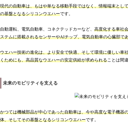
現代の自動車は、もはや単なる移動手段ではなく、情報端末とし
の基盤となるシリコンウエハー
です。
自動運転、電気自動車、コネクテッドカーなど、
高度化する車社
ステムに搭載されるセンサーやAIチップ、電気自動車の心臓部で
ウエハー技術の進化は、より安全で快適、そして環境に優しい車
くためにも、高品質なウエハーの安定供給が求められる
ことは間
未来のモビリティを支える
かつては機械部品が中心であった自動車は、今や高度な電子機器
体、そしてその基盤となるシリコンウエハー
です。