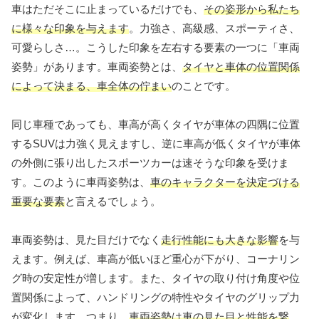
車はただそこに止まっているだけでも、
その姿形から私たち
に様々な印象を与えます
。力強さ、高級感、スポーティさ、
可愛らしさ…。こうした印象を左右する要素の一つに「車両
姿勢」があります。車両姿勢とは、
タイヤと車体の位置関係
によって決まる、車全体の佇まい
のことです。
同じ車種であっても、車高が高くタイヤが車体の四隅に位置
するSUVは力強く見えますし、逆に車高が低くタイヤが車体
の外側に張り出したスポーツカーは速そうな印象を受けま
す。このように車両姿勢は、
車のキャラクターを決定づける
重要な要素
と言えるでしょう。
車両姿勢は、見た目だけでなく
走行性能にも大きな影響
を与
えます。例えば、車高が低いほど重心が下がり、コーナリン
グ時の安定性が増します。また、タイヤの取り付け角度や位
置関係によって、ハンドリングの特性やタイヤのグリップ力
が変化します。つまり、
車両姿勢は車の見た目と性能を繋