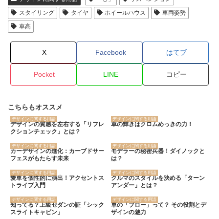
スタイリング
タイヤ
ホイールハウス
車両姿勢
車高
X
Facebook
はてブ
Pocket
LINE
コピー
こちらもオススメ
デザインに関する用語
デザインに関する用語
デザインの質感を左右する「リフレ
車の輝きはクロムめっきの力！
クションチェック」とは？
デザインに関する用語
デザインに関する用語
カーデザインの進化：カーブドサー
モデラーの秘密兵器！ダイノックと
フェスがもたらす未来
は？
デザインに関する用語
デザインに関する用語
愛車を個性的に演出！アクセントス
クルマのスタイルを決める「ターン
トライプ入門
アンダー」とは？
デザインに関する用語
デザインに関する用語
知ってる？上級セダンの証「シック
車の「ブロー」って？ その役割とデ
スライトキャビン」
ザインの魅力