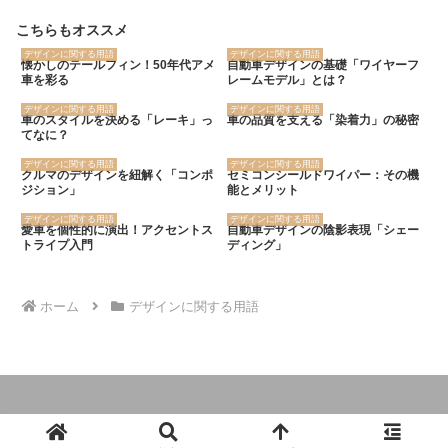
こちらもオススメ
デザインに関する用語
デザインに関する用語
懐かしのテールフィン！50年代アメ
自動車デザインの基礎「ワイヤーフ
車を彩る
レームモデル」とは？
デザインに関する用語
デザインに関する用語
車のスタイルを決める「レーキ」っ
車の品質を支える「染着力」の秘密
てなに？
デザインに関する用語
デザインに関する用語
クルマのデザインを紐解く「コンポ
セミコンシールドワイパー：その機
ジション」
能とメリット
デザインに関する用語
デザインに関する用語
愛車を個性的に演出！アクセントス
自動車デザインの陰影表現「シェー
トライプ入門
ディング」
ホーム
デザインに関する用語
© 2024 クルマの大辞典.