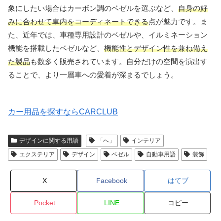
象にしたい場合はカーボン調のベゼルを選ぶなど、
自身の好
みに合わせて車内をコーディネートできる
点が魅力です。ま
た、近年では、車種専用設計のベゼルや、イルミネーション
機能を搭載したベゼルなど、
機能性とデザイン性を兼ね備え
た製品
も数多く販売されています。自分だけの空間を演出す
ることで、より一層車への愛着が深まるでしょう。
カー用品を探すならCARCLUB
デザインに関する用語
「へ」
インテリア
エクステリア
デザイン
ベゼル
自動車用語
装飾
X
Facebook
はてブ
Pocket
LINE
コピー