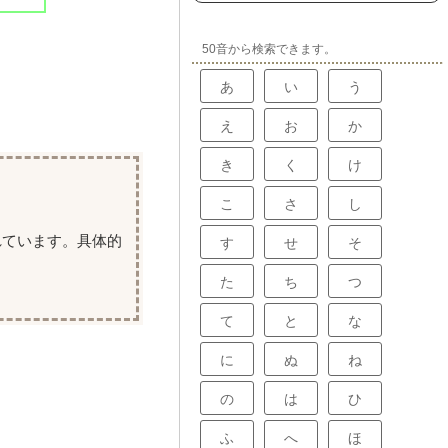
50音から検索できます。
あ
い
う
え
お
か
き
く
け
こ
さ
し
れています。具体的
す
せ
そ
た
ち
つ
て
と
な
に
ぬ
ね
の
は
ひ
ふ
へ
ほ