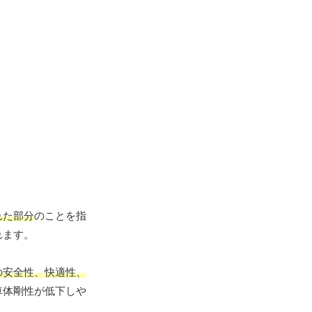
れた部分
のことを指
れます。
の安全性、快適性、
車体剛性が低下しや