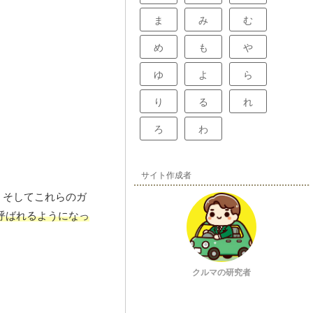
ま
み
む
め
も
や
ゆ
よ
ら
り
る
れ
ろ
わ
サイト作成者
、そしてこれらのガ
呼ばれるようになっ
クルマの研究者