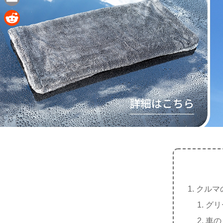
e
a
E
c
m
R
e
a
e
b
i
d
o
l
d
o
i
k
t
クルマ
グリ
車の