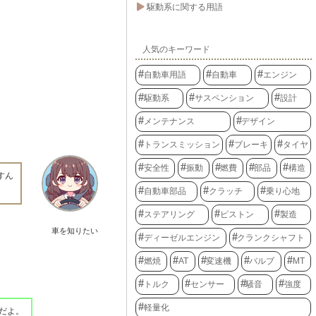
駆動系に関する用語
人気のキーワード
自動車用語
自動車
エンジン
駆動系
サスペンション
設計
メンテナンス
デザイン
トランスミッション
ブレーキ
タイヤ
安全性
振動
燃費
部品
構造
すん
自動車部品
クラッチ
乗り心地
ステアリング
ピストン
製造
車を知りたい
ディーゼルエンジン
クランクシャフト
燃焼
AT
変速機
バルブ
MT
トルク
センサー
騒音
強度
軽量化
だよ。