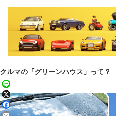
クルマの「グリーンハウス」って？
L
i
X
n
F