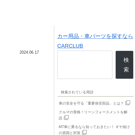
カー用品・車パーツを探すなら
CARCLUB
2024.06.17
検
索
検索されている用語
車の安全を守る「重要保安部品」とは？
クルマの骨格！リーンフォースメントを解
説
MT車に乗るなら知っておきたい！ ギヤ抜け
の原因と対策