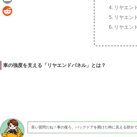
e
a
リヤエン
E
c
リヤエン
m
R
e
リヤエン
a
e
b
i
d
o
l
d
o
i
k
車の強度を支える「リヤエンドパネル」とは？
t
良い質問だね！車の後ろ、バックドアを開けた時に見える部分