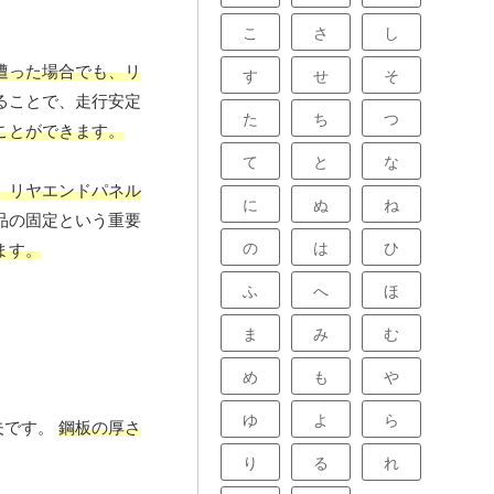
こ
さ
し
遭った場合でも、リ
す
せ
そ
ることで、走行安定
た
ち
つ
ことができます。
て
と
な
、リヤエンドパネル
に
ぬ
ね
品の固定という重要
の
は
ひ
ます。
ふ
へ
ほ
ま
み
む
め
も
や
ゆ
よ
ら
夫です。
鋼板の厚さ
り
る
れ