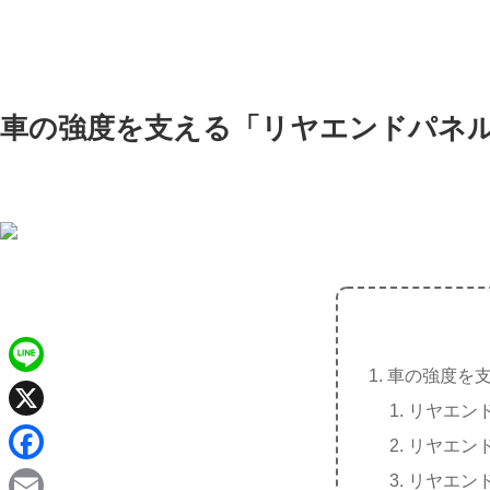
車の強度を支える「リヤエンドパネ
車の強度を
L
リヤエン
i
X
リヤエン
n
F
リヤエン