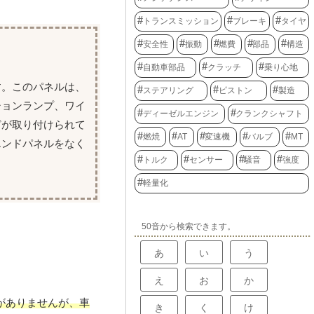
トランスミッション
ブレーキ
タイヤ
安全性
振動
燃費
部品
構造
自動車部品
クラッチ
乗り心地
す。このパネルは、
ステアリング
ピストン
製造
ションランプ、ワイ
ディーゼルエンジン
クランクシャフト
どが取り付けられて
燃焼
AT
変速機
バルブ
MT
エンドパネルをなく
トルク
センサー
騒音
強度
軽量化
50音から検索できます。
あ
い
う
え
お
か
がありませんが、車
き
く
け