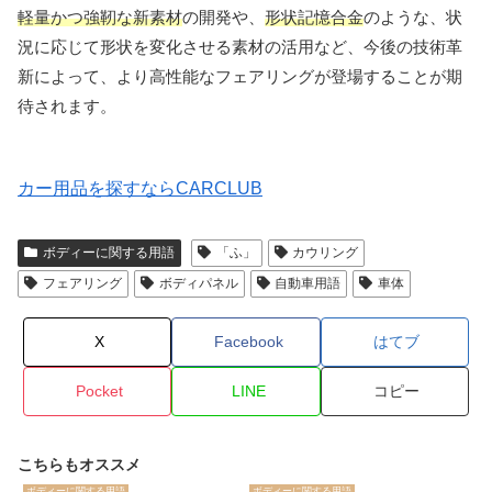
軽量かつ強靭な新素材
の開発や、
形状記憶合金
のような、状
況に応じて形状を変化させる素材の活用など、今後の技術革
新によって、より高性能なフェアリングが登場することが期
待されます。
カー用品を探すならCARCLUB
ボディーに関する用語
「ふ」
カウリング
フェアリング
ボディパネル
自動車用語
車体
X
Facebook
はてブ
Pocket
LINE
コピー
こちらもオススメ
ボディーに関する用語
ボディーに関する用語