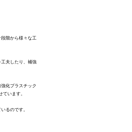
計段階から様々な工
を工夫したり、補強
維強化プラスチック
せています。
ているのです。