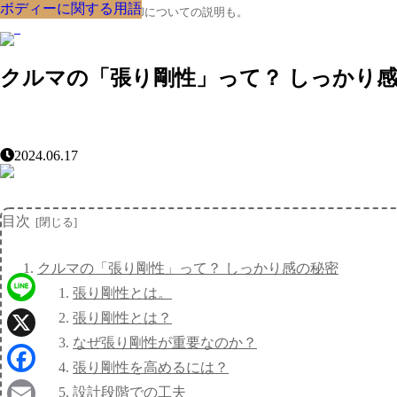
ボディーに関する用語
ボディーに関する用語
ボディーに関する用語
ボディーに関する用語
ボディーに関する用語
ボディーに関する用語
ボディーに関する用語
ボディーに関する用語
ボディーに関する用語
クルマの大辞典、購入･売却についての説明も。
クルマの「張り剛性」って？ しっかり
2024.06.17
目次
クルマの「張り剛性」って？ しっかり感の秘密
張り剛性とは。
Line
張り剛性とは？
なぜ張り剛性が重要なのか？
X
張り剛性を高めるには？
Facebook
設計段階での工夫