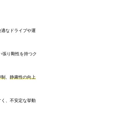
快適なドライブや運
い張り剛性を持つク
抑制
、
静粛性の向上
すく、不安定な挙動