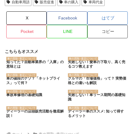
自動車用語
販売促進
車の購入
車両代金
X
Facebook
はてブ
Pocket
LINE
コピー
こちらもオススメ
車の買取･査定について
車の買取･査定について
知ってた？自動車業界の「入庫」の
失敗しない！愛車の下取り、高く売
意味とは
るコツ教えます
車の買取･査定について
車の買取･査定について
車の値段のナゾ？「ネットプライ
クルマの「市場価格」って？ 実勢価
ス」って何？
格との違いも解説
車の買取･査定について
車の買取･査定について
事故車修理の基礎知識
失敗しない！車リース期間の基礎知
識
車の買取･査定について
車の買取･査定について
ディーラーの店頭販売活動を徹底解
ディーラー車のススメ: 知って得す
説！
るメリット