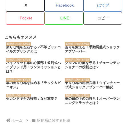
X
Facebook
はてブ
Pocket
LINE
コピー
こちらもオススメ
駆動系に関する用語
駆動系に関する用語
乗り心地を左右する？不等ピッチコ
走りを変える！手動調整式ショック
イルスプリングとは
アブソーバー
駆動系に関する用語
駆動系に関する用語
ハイブリッド車の心臓部！並列式ハ
クルマの心臓を守る！チェーンテン
イブリッド用トランスミッションと
ショナーの役割とは？
は？
駆動系に関する用語
駆動系に関する用語
車の走り心地を決める「ラック＆ピ
乗り心地の秘密兵器！ツインチュー
ニオン」
ブ式ショックアブソーバー解説
駆動系に関する用語
駆動系に関する用語
セカンドギヤの役割：なぜ重要？
車の縁の下の力持ち！オーバーラン
ニングクラッチとは？
ホーム
駆動系に関する用語