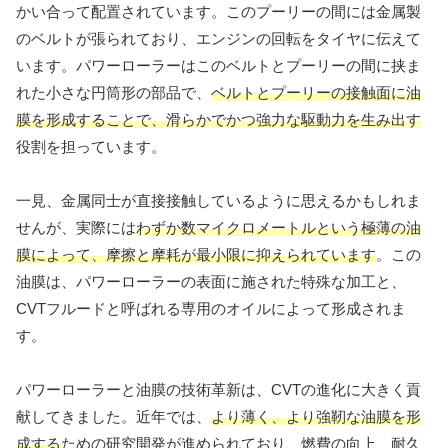
かい合って配置されています。このプーリーの間には金属製
のベルトが張られており、エンジンの回転をタイヤに伝えて
います。パワーローラーはこのベルトとプーリーの間に挟ま
れた小さな円筒形の部品で、
ベルトとプーリーの接触面に油
膜を形成することで、滑らかでかつ強力な駆動力を生み出す
役割を担っています。
一見、金属同士が直接接触しているように思えるかもしれま
せんが、実際には
わずか数マイクロメートルという極薄の油
膜によって、摩擦と摩耗が最小限に抑えられています
。この
油膜は、パワーローラーの表面に施された特殊な加工と、
CVTフルードと呼ばれる専用のオイルによって形成されま
す。
パワーローラーと油膜の技術革新は、CVTの進化に大きく貢
献してきました。近年では、
より薄く、より強靭な油膜を形
成する
ための研究開発が進められており、燃費の向上、耐久