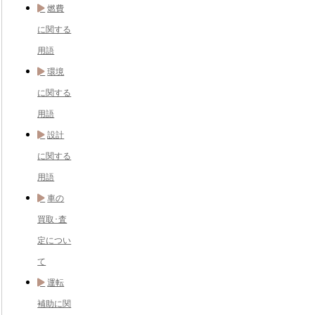
燃費
に関する
用語
環境
に関する
用語
設計
に関する
用語
車の
買取･査
定につい
て
運転
補助に関