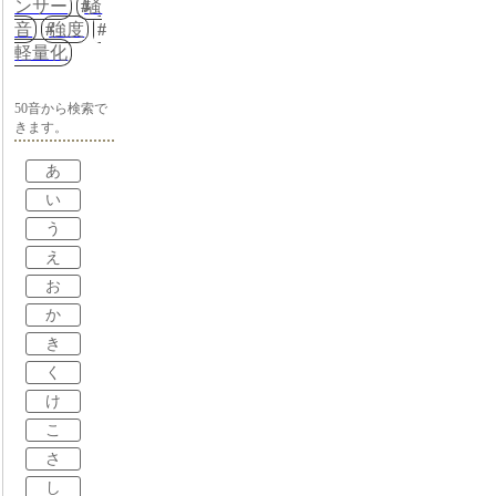
ンサー
騒
音
強度
軽量化
50音から検索で
きます。
あ
い
う
え
お
か
き
く
け
こ
さ
し