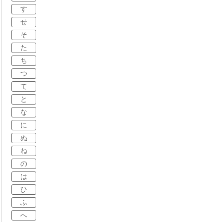
す
せ
そ
た
ち
つ
て
と
な
に
ぬ
ね
の
は
ひ
ふ
へ