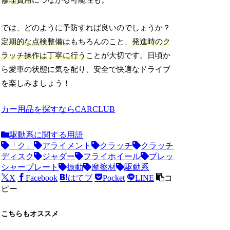
修理費用
につながる可能性も。
では、どのように予防すれば良いのでしょうか？
定期的な点検整備
はもちろんのこと、
発進時のク
ラッチ操作は丁寧に行う
ことが大切です。日頃か
ら愛車の状態に気を配り、安全で快適なドライブ
を楽しみましょう！
カー用品を探すならCARCLUB
駆動系に関する用語
「ク」
アライメント
クラッチ
クラッチ
ディスク
ジャダー
フライホイール
プレッ
シャープレート
振動
摩擦材
駆動系
X
Facebook
はてブ
Pocket
LINE
コ
ピー
こちらもオススメ