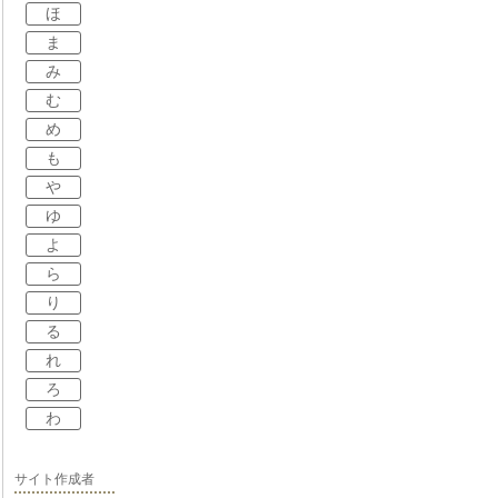
ほ
ま
み
む
め
も
や
ゆ
よ
ら
り
る
れ
ろ
わ
サイト作成者