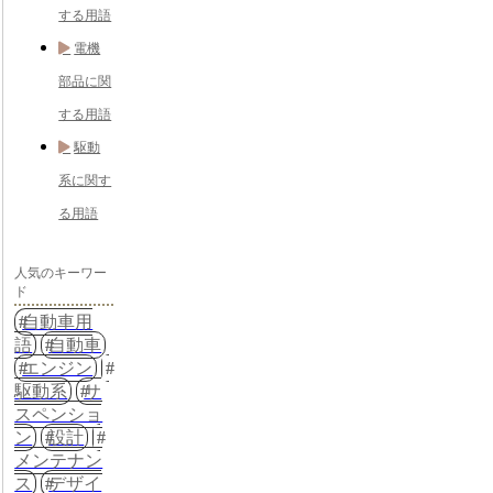
する用語
電機
部品に関
する用語
駆動
系に関す
る用語
人気のキーワー
ド
自動車用
語
自動車
エンジン
駆動系
サ
スペンショ
ン
設計
メンテナン
ス
デザイ