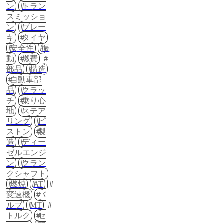
ン
トラン
スミッショ
ン
ブレー
キ
タイヤ
安全性
振
動
燃費
部品
構造
自動車部
品
クラッ
チ
乗り心
地
ステア
リング
ピ
ストン
製
造
ディー
ゼルエンジ
ン
クラン
クシャフト
燃焼
AT
変速機
バ
ルブ
MT
トルク
セ