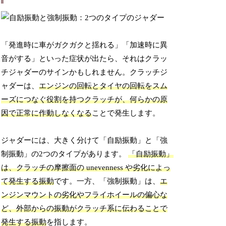
「発進時に車がガクガクと揺れる」「加速時に異
音がする」といった症状が出たら、それはクラッ
チジャダーのサインかもしれません。クラッチジ
ャダーは、
エンジンの回転とタイヤの回転をスム
ーズにつなぐ役割を持つクラッチが、何らかの原
因で正常に作動しなくなる
ことで発生します。
ジャダーには、大きく分けて「自励振動」と「強
制振動」の2つのタイプがあります。
「自励振動」
は、クラッチの摩擦面の unevenness や劣化によっ
て発生する振動
です。一方、「強制振動」は、
エ
ンジンマウントの劣化やフライホイールの偏心な
ど、外部からの振動がクラッチ系に伝わることで
発生する振動
を指します。