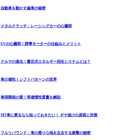
自動車を動かす歯車の秘密
メタルクラッチ：レーシングカーの心臓部
EVの心臓部！誘導モーターの仕組みとメリット
クルマの進化！蓄圧式エネルギー回生システムとは？
車の個性！シフトパターンの世界
車両開発の要！等価慣性質量を解説
MT車に乗るなら知っておきたい！ ギヤ抜けの原因と対策
フルリバウンド：車の乗り心地を左右する衝撃の秘密