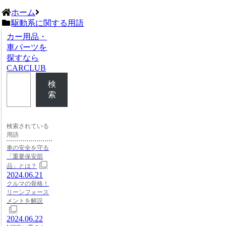
ホーム
駆動系に関する用語
カー用品・
車パーツを
探すなら
CARCLUB
検
索
検索されている
用語
車の安全を守る
「重要保安部
品」とは？
2024.06.21
クルマの骨格！
リーンフォース
メントを解説
2024.06.22