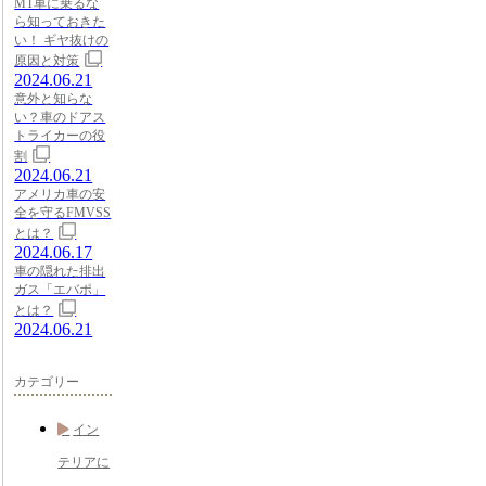
MT車に乗るな
ら知っておきた
い！ ギヤ抜けの
原因と対策
2024.06.21
意外と知らな
い？車のドアス
トライカーの役
割
2024.06.21
アメリカ車の安
全を守るFMVSS
とは？
2024.06.17
車の隠れた排出
ガス「エバポ」
とは？
2024.06.21
カテゴリー
イン
テリアに