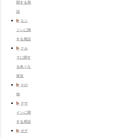
関する用
語
エン
ジンに関
する用語
クル
マに関す
る色々な
状況
その
他
デザ
インに関
する用語
ボデ