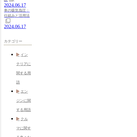
2024.06.17
車の吸気負圧：
仕組みと活用法
2024.06.17
カテゴリー
イン
テリアに
関する用
語
エン
ジンに関
する用語
クル
マに関す