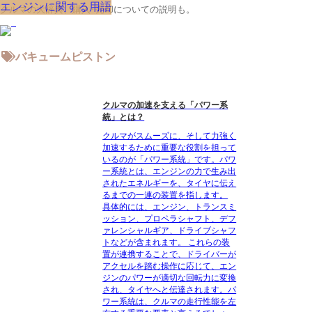
エンジンに関する用語
クルマの大辞典、購入･売却についての説明も。
バキュームピストン
クルマの加速を支える「パワー系
統」とは？
クルマがスムーズに、そして力強く
加速するために重要な役割を担って
いるのが「パワー系統」です。パワ
ー系統とは、エンジンの力で生み出
されたエネルギーを、タイヤに伝え
るまでの一連の装置を指します。
具体的には、エンジン、トランスミ
ッション、プロペラシャフト、デフ
ァレンシャルギア、ドライブシャフ
トなどが含まれます。 これらの装
置が連携することで、ドライバーが
アクセルを踏む操作に応じて、エン
ジンのパワーが適切な回転力に変換
され、タイヤへと伝達されます。パ
ワー系統は、クルマの走行性能を左