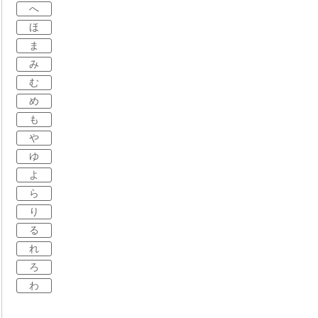
へ
ほ
ま
み
む
め
も
や
ゆ
よ
ら
り
る
れ
ろ
わ