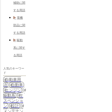
補助に関
する用語
電機
部品に関
する用語
駆動
系に関す
る用語
人気のキーワー
ド
自動車用
語
自動車
エンジン
駆動系
サ
スペンショ
ン
設計
メンテナン