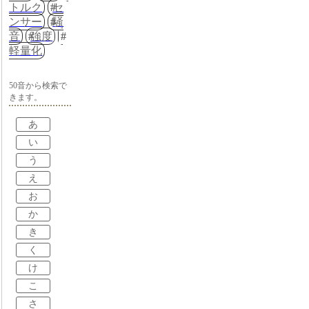
トルク
セ
ンサー
騒
音
強度
軽量化
50音から検索で
きます。
あ
い
う
え
お
か
き
く
け
こ
さ