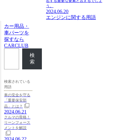
右する重要な要素と言えるでしょ
う。
2024.06.20
エンジンに関する用語
カー用品・
車パーツを
探すなら
CARCLUB
検
索
検索されている
用語
車の安全を守る
「重要保安部
品」とは？
2024.06.21
クルマの骨格！
リーンフォース
メントを解説
2024.06.22