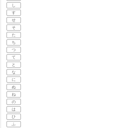
し
す
せ
そ
た
ち
つ
て
と
な
に
ぬ
ね
の
は
ひ
ふ