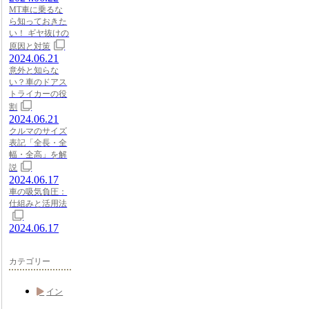
MT車に乗るな
ら知っておきた
い！ ギヤ抜けの
原因と対策
2024.06.21
意外と知らな
い？車のドアス
トライカーの役
割
2024.06.21
クルマのサイズ
表記「全長・全
幅・全高」を解
説
2024.06.17
車の吸気負圧：
仕組みと活用法
2024.06.17
カテゴリー
イン