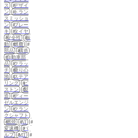
ス
デザイ
ン
トラン
スミッショ
ン
ブレー
キ
タイヤ
安全性
振
動
燃費
部品
構造
自動車部
品
クラッ
チ
乗り心
地
ステア
リング
ピ
ストン
製
造
ディー
ゼルエンジ
ン
クラン
クシャフト
燃焼
AT
変速機
バ
ルブ
MT