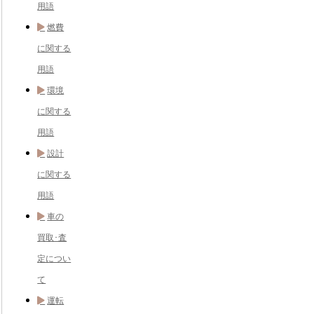
用語
燃費
に関する
用語
環境
に関する
用語
設計
に関する
用語
車の
買取･査
定につい
て
運転