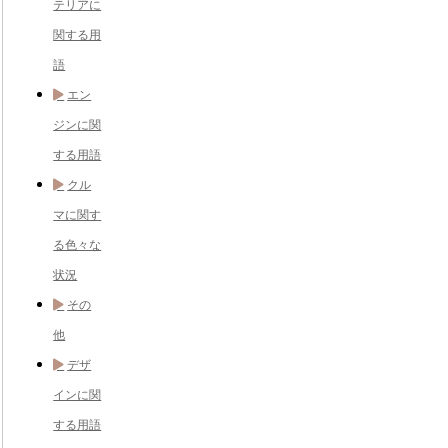
テリアに
関する用
語
エン
ジンに関
する用語
クル
マに関す
る色々な
状況
その
他
デザ
インに関
する用語