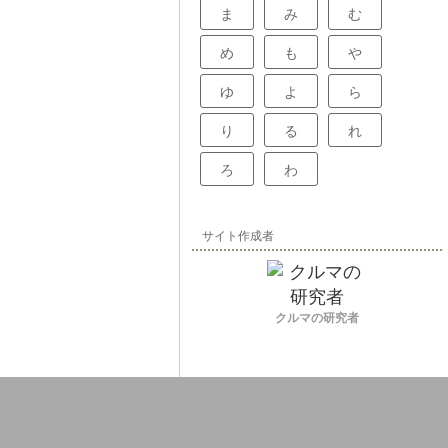
ま
み
む
め
も
や
ゆ
よ
ら
り
る
れ
ろ
わ
サイト作成者
クルマの研究者