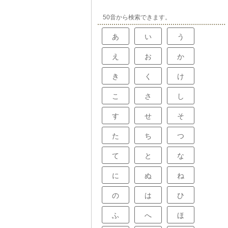
50音から検索できます。
あ
い
う
え
お
か
き
く
け
こ
さ
し
す
せ
そ
た
ち
つ
て
と
な
に
ぬ
ね
の
は
ひ
ふ
へ
ほ