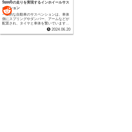
e
S2000の走りを実現するインホイールサス
a
E
ペンション
一般的な自動車のサスペンションは、車体
c
m
側にスプリングやダンパー、アームなどが
R
配置され、タイヤと車体を繋いでいます。
e
a
しかし、インホイールサスペンションは、
e
2024.06.20
これらのサスペンション機構をホイール内
b
i
部に収めた画期的なシステムです。 今回ご
d
紹介する「インホイールダブルウイッシュ
o
l
ボーンサスペンション」は、その名の通
d
り、ダブルウイッシュボーン式のサスペン
o
ション機構をホイール内部に組み込んだも
i
のです。ダブルウイッシュボーン式は、2
k
本のAアームでタイヤを支持することで、
t
高い運動性能と乗り心地の良さを両立でき
ることが知られています。この優れたサス
ペンション形式をインホイール化すること
で、S2000のようなシャープなハンドリン
グと、快適な乗り心地を両立することが期
待されています。