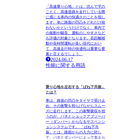
「高速乗り心地」とは、読んで字の
ごとく、高速道路を走行している際
に感じる車内の快適さのことを指し
ます。単に路面の凹凸をどれだけ拾
わないかというだけでなく、車内で
の振動や騒音、運転のしやすさなど
も評価の対象となります。長距離移
動や長時間運転が多い現代におい
て、高速走行時の快適性は重要な要
素と言えるでしょう。
2024.06.17
性能に関する用語
乗り心地を左右する「ばね下共振」
とは？
車は、路面の凹凸をタイヤで受け止
め、その衝撃を和らげながらスムー
ズに走行します。この衝撃吸収を担
うのが、バネとショックアブソーバ
ー（ダンパー）からなるサスペンシ
ョンシステムです。 「ばね下共
振」とは、路面からの入力に対し
て、バネとダンパーによって支えら