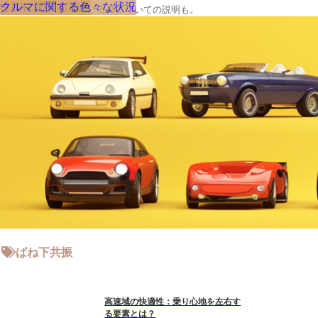
性能に関する用語
クルマに関する色々な状況
クルマの大辞典、購入･売却についての説明も。
ばね下共振
高速域の快適性：乗り心地を左右す
る要素とは？