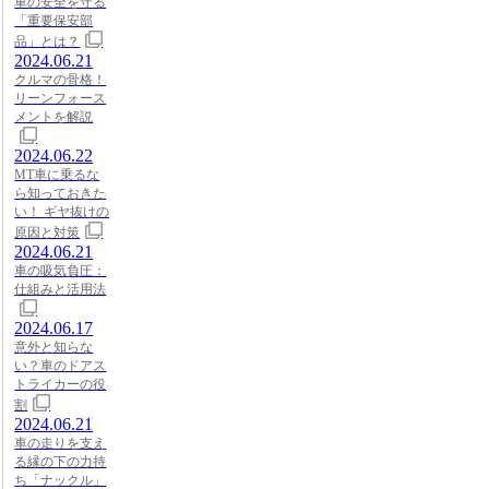
車の安全を守る
「重要保安部
品」とは？
2024.06.21
クルマの骨格！
リーンフォース
メントを解説
2024.06.22
MT車に乗るな
ら知っておきた
い！ ギヤ抜けの
原因と対策
2024.06.21
車の吸気負圧：
仕組みと活用法
2024.06.17
意外と知らな
い？車のドアス
トライカーの役
割
2024.06.21
車の走りを支え
る縁の下の力持
ち「ナックル」