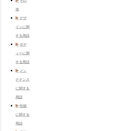
その
他
デザ
インに関
する用語
ボデ
ィーに関
する用語
メン
テナンス
に関する
用語
性能
に関する
用語