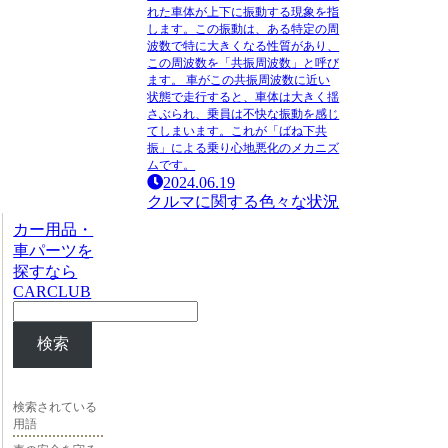
れた車体が上下に振動する現象を指
します。この振動は、ある特定の周
波数で特に大きくなる性質があり、
この周波数を「共振周波数」と呼び
ます。 車がこの共振周波数に近い
状態で走行すると、車体は大きく揺
さぶられ、乗員は不快な振動を感じ
てしまいます。これが「ばね下共
振」による乗り心地悪化のメカニズ
ムです。
2024.06.19
クルマに関する色々な状況
カー用品・
車パーツを
探すなら
CARCLUB
検索
検索されている
用語