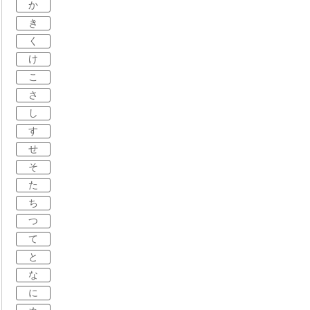
か
き
く
け
こ
さ
し
す
せ
そ
た
ち
つ
て
と
な
に