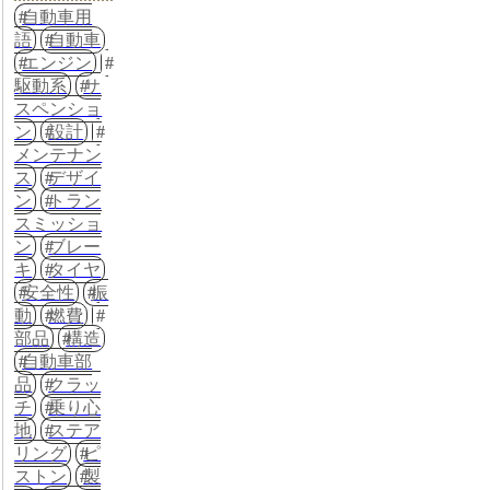
自動車用
語
自動車
エンジン
駆動系
サ
スペンショ
ン
設計
メンテナン
ス
デザイ
ン
トラン
スミッショ
ン
ブレー
キ
タイヤ
安全性
振
動
燃費
部品
構造
自動車部
品
クラッ
チ
乗り心
地
ステア
リング
ピ
ストン
製