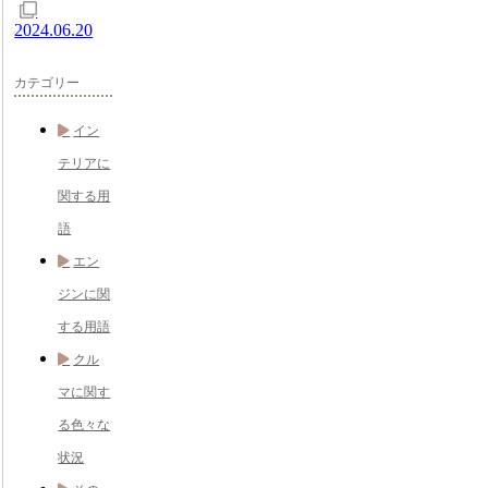
2024.06.20
カテゴリー
イン
テリアに
関する用
語
エン
ジンに関
する用語
クル
マに関す
る色々な
状況