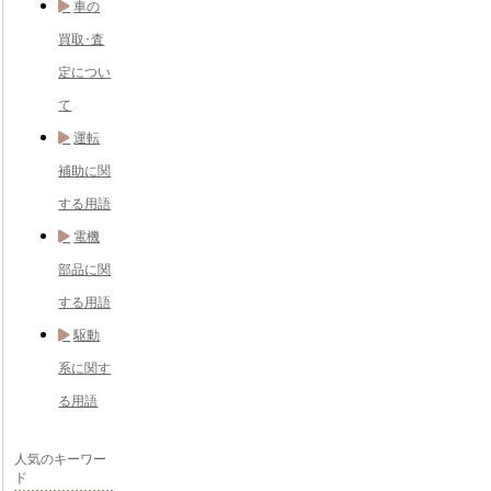
車の
買取･査
定につい
て
運転
補助に関
する用語
電機
部品に関
する用語
駆動
系に関す
る用語
人気のキーワー
ド