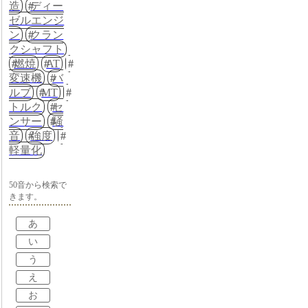
造
ディー
ゼルエンジ
ン
クラン
クシャフト
燃焼
AT
変速機
バ
ルブ
MT
トルク
セ
ンサー
騒
音
強度
軽量化
50音から検索で
きます。
あ
い
う
え
お