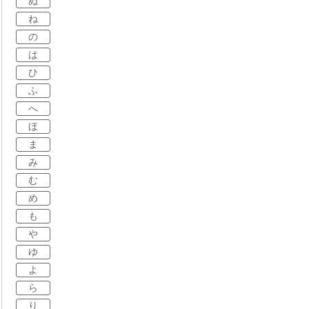
ぬ
ね
の
は
ひ
ふ
へ
ほ
ま
み
む
め
も
や
ゆ
よ
ら
り