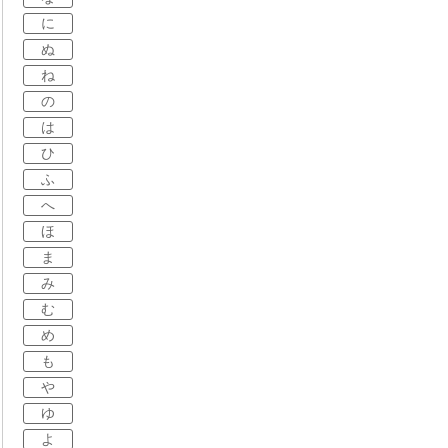
に
ぬ
ね
の
は
ひ
ふ
へ
ほ
ま
み
む
め
も
や
ゆ
よ