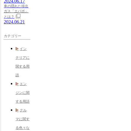
2024.06.17
車の隠れた排出
ガス「エバポ」
とは？
2024.06.21
カテゴリー
イン
テリアに
関する用
語
エン
ジンに関
する用語
クル
マに関す
る色々な