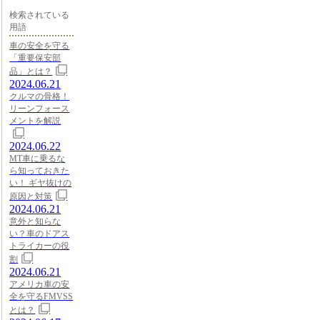
検索されている
用語
車の安全を守る
「重要保安部
品」とは？
2024.06.21
クルマの骨格！
リーンフォース
メントを解説
2024.06.22
MT車に乗るな
ら知っておきた
い！ ギヤ抜けの
原因と対策
2024.06.21
意外と知らな
い？車のドアス
トライカーの役
割
2024.06.21
アメリカ車の安
全を守るFMVSS
とは？