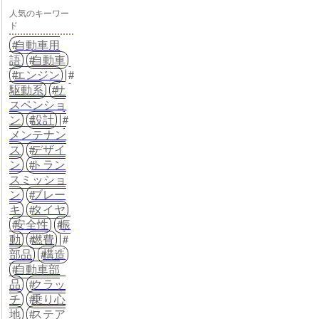
人気のキーワー
ド
自動車用
語
自動車
エンジン
駆動系
サ
スペンショ
ン
設計
メンテナン
ス
デザイ
ン
トラン
スミッショ
ン
ブレー
キ
タイヤ
安全性
振
動
燃費
部品
構造
自動車部
品
クラッ
チ
乗り心
地
ステア