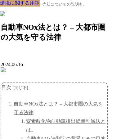
環境に関する用語
環境に関する用語
環境に関する用語
環境に関する用語
環境に関する用語
環境に関する用語
環境に関する用語
環境に関する用語
環境に関する用語
クルマの大辞典、購入･売却についての説明も。
自動車NOx法とは？ – 大都市圏
の大気を守る法律
2024.06.16
目次
自動車NOx法とは？ – 大都市圏の大気を
守る法律
窒素酸化物自動車排出総量削減法と
は。
自動車NOx法制定の背景とその目的