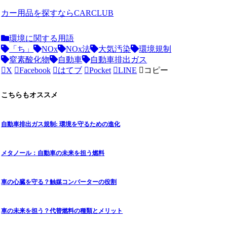
カー用品を探すならCARCLUB
環境に関する用語
「ち」
NOx
NOx法
大気汚染
環境規制
窒素酸化物
自動車
自動車排出ガス
X
Facebook
はてブ
Pocket
LINE
コピー
こちらもオススメ
自動車排出ガス規制: 環境を守るための進化
メタノール：自動車の未来を担う燃料
車の心臓を守る？触媒コンバーターの役割
車の未来を担う？代替燃料の種類とメリット