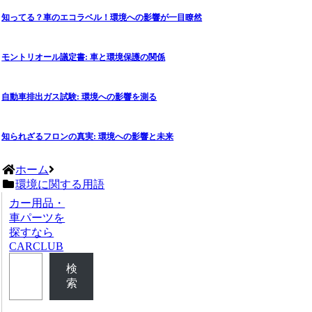
知ってる？車のエコラベル！環境への影響が一目瞭然
モントリオール議定書: 車と環境保護の関係
自動車排出ガス試験: 環境への影響を測る
知られざるフロンの真実: 環境への影響と未来
ホーム
環境に関する用語
カー用品・
車パーツを
探すなら
CARCLUB
検
索