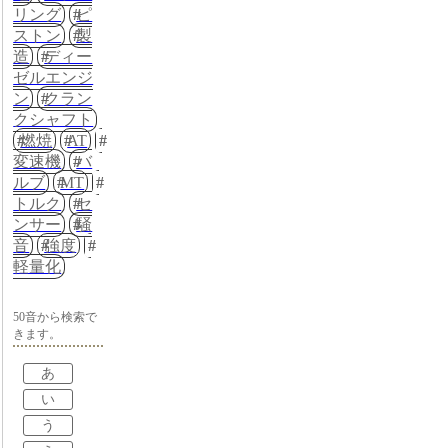
リング
ピ
ストン
製
造
ディー
ゼルエンジ
ン
クラン
クシャフト
燃焼
AT
変速機
バ
ルブ
MT
トルク
セ
ンサー
騒
音
強度
軽量化
50音から検索で
きます。
あ
い
う