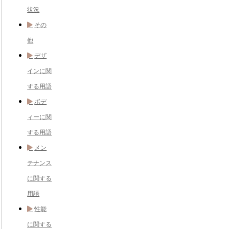
状況
その
他
デザ
インに関
する用語
ボデ
ィーに関
する用語
メン
テナンス
に関する
用語
性能
に関する