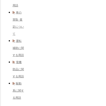
用語
車の
買取･査
定につい
て
運転
補助に関
する用語
電機
部品に関
する用語
駆動
系に関す
る用語