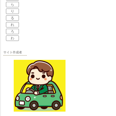
ら
り
る
れ
ろ
わ
サイト作成者