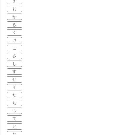
え
お
か
き
く
け
こ
さ
し
す
せ
そ
た
ち
つ
て
と
な