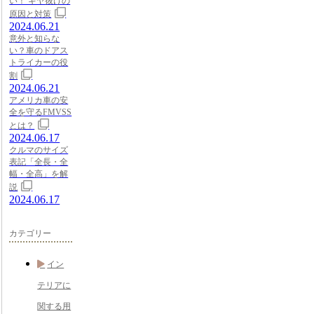
い！ ギヤ抜けの
原因と対策
2024.06.21
意外と知らな
い？車のドアス
トライカーの役
割
2024.06.21
アメリカ車の安
全を守るFMVSS
とは？
2024.06.17
クルマのサイズ
表記「全長・全
幅・全高」を解
説
2024.06.17
カテゴリー
イン
テリアに
関する用