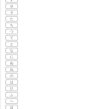
せ
そ
た
ち
つ
て
と
な
に
ぬ
ね
の
は
ひ
ふ
へ
ほ