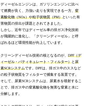
ディーゼルエンジンは、ガソリンエンジンに比べ
て燃費が良く、力強い走りを実現できる一方、
窒
素酸化物（NOx）や粒子状物質（PM）
といった有
害物質の排出が課題とされてきました。
しかし、近年ではディーゼル車の排ガス浄化技術
が飛躍的に進化し、「クリーンディーゼル」と呼
ばれるほど環境性能が向上しています。
クリーンディーゼル技術の核となるのが、
DPF（デ
ィーゼル・パティキュレート・フィルター）
と
尿
素SCRシステム
です。DPFは、排ガス中のススなど
の粒子状物質をフィルターで捕集する装置です。
そして、尿素SCRシステムは、尿素水を噴射するこ
とで、排ガス中の窒素酸化物を無害な窒素と水に
分解します。