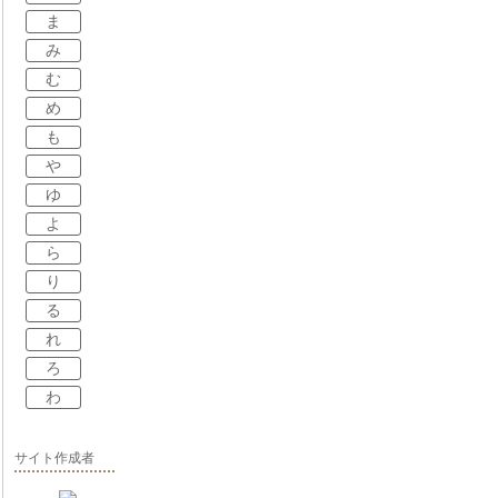
ま
み
む
め
も
や
ゆ
よ
ら
り
る
れ
ろ
わ
サイト作成者