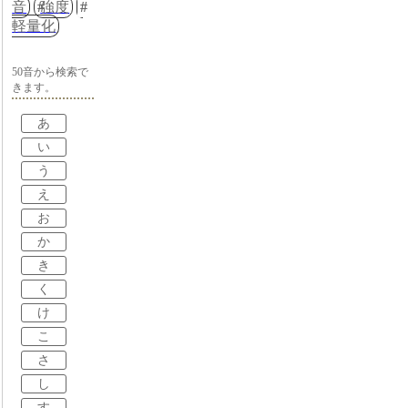
音
強度
軽量化
50音から検索で
きます。
あ
い
う
え
お
か
き
く
け
こ
さ
し
す