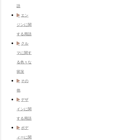
語
エン
ジンに関
する用語
クル
マに関す
る色々な
状況
その
他
デザ
インに関
する用語
ボデ
ィーに関