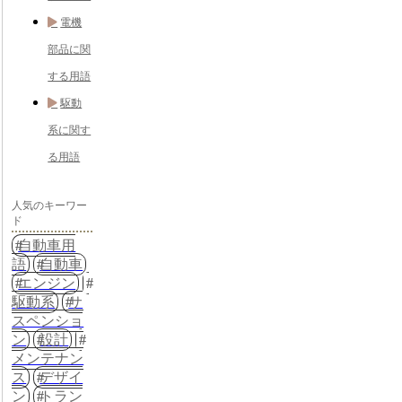
電機
部品に関
する用語
駆動
系に関す
る用語
人気のキーワー
ド
自動車用
語
自動車
エンジン
駆動系
サ
スペンショ
ン
設計
メンテナン
ス
デザイ
ン
トラン