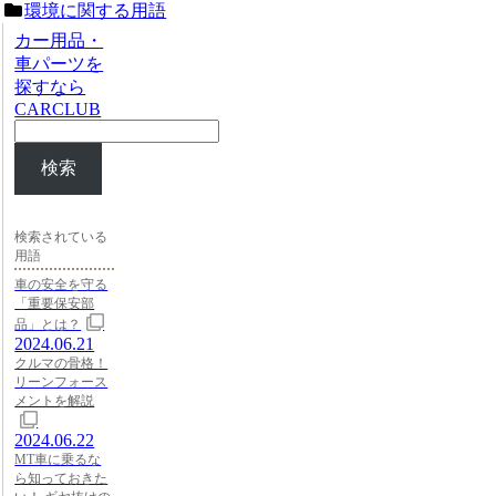
環境に関する用語
カー用品・
車パーツを
探すなら
CARCLUB
検索
検索されている
用語
車の安全を守る
「重要保安部
品」とは？
2024.06.21
クルマの骨格！
リーンフォース
メントを解説
2024.06.22
MT車に乗るな
ら知っておきた