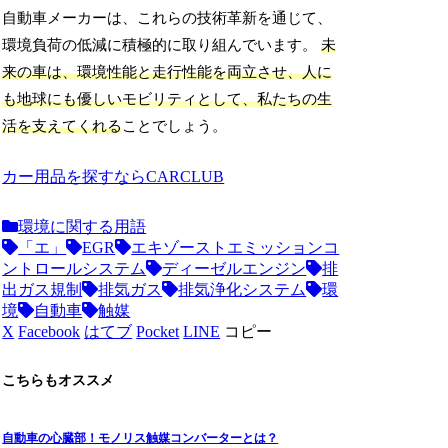
自動車メーカーは、これらの技術革新を通じて、
環境負荷の低減に積極的に取り組んでいます。
未
来の車は、環境性能と走行性能を両立させ、人に
も地球にも優しいモビリティとして、私たちの生
活を支えてくれる
ことでしょう。
カー用品を探すならCARCLUB
環境に関する用語
「エ」
EGR
エキゾーストエミッションコ
ントロールシステム
ディーゼルエンジン
排
出ガス規制
排気ガス
排気浄化システム
環
境
自動車
触媒
X
Facebook
はてブ
Pocket
LINE
コピー
こちらもオススメ
自動車の心臓部！モノリス触媒コンバーターとは？