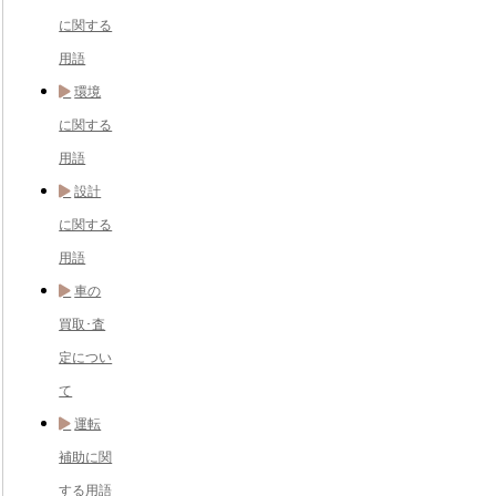
に関する
用語
環境
に関する
用語
設計
に関する
用語
車の
買取･査
定につい
て
運転
補助に関
する用語