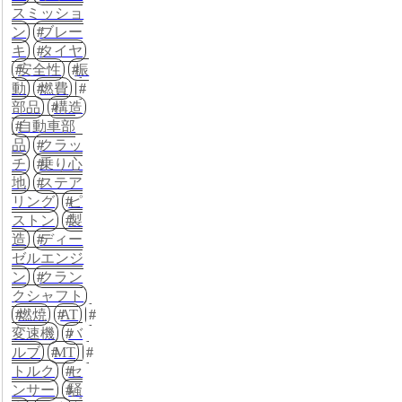
スミッショ
ン
ブレー
キ
タイヤ
安全性
振
動
燃費
部品
構造
自動車部
品
クラッ
チ
乗り心
地
ステア
リング
ピ
ストン
製
造
ディー
ゼルエンジ
ン
クラン
クシャフト
燃焼
AT
変速機
バ
ルブ
MT
トルク
セ
ンサー
騒