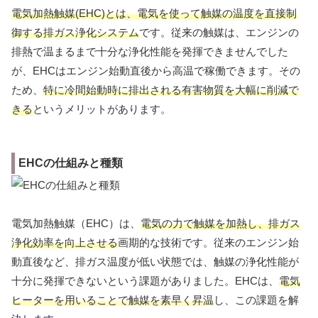
電気加熱触媒(EHC)とは、電気を使って触媒の温度を直接制
御する排ガス浄化システム
です。従来の触媒は、エンジンの
排熱で温まるまで十分な浄化性能を発揮できませんでした
が、EHCはエンジン始動直後から高温で稼働できます。その
ため、
特に冷間始動時に排出される有害物質を大幅に削減で
きる
というメリットがあります。
EHCの仕組みと種類
電気加熱触媒（EHC）は、
電気の力で触媒を加熱し、排ガス
浄化効率を向上させる
画期的な技術です。従来のエンジン始
動直後など、排ガス温度が低い状態では、触媒の浄化性能が
十分に発揮できないという課題がありました。EHCは、
電気
ヒーターを用いることで触媒を素早く昇温
し、この課題を解