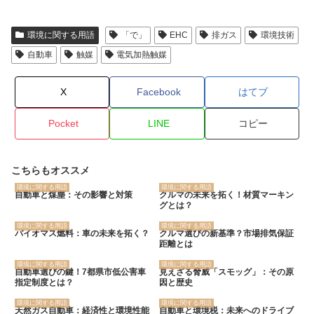
環境に関する用語
「で」
EHC
排ガス
環境技術
自動車
触媒
電気加熱触媒
X
Facebook
はてブ
Pocket
LINE
コピー
こちらもオススメ
環境に関する用語
環境に関する用語
自動車と煤塵：その影響と対策
クルマの未来を拓く！材質マーキン
グとは？
環境に関する用語
環境に関する用語
バイオマス燃料：車の未来を拓く？
クルマ選びの新基準？市場排気保証
距離とは
環境に関する用語
環境に関する用語
自動車選びの鍵！7都県市低公害車
見えざる脅威「スモッグ」：その原
指定制度とは？
因と歴史
環境に関する用語
環境に関する用語
天然ガス自動車：経済性と環境性能
自動車と環境税：未来へのドライブ