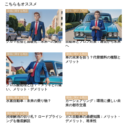
こちらもオススメ
環境に関する用語
環境に関する用語
クルマ社会と温暖化：未来への責任
自動車とフロン対策：過去から未来
へ
環境に関する用語
環境に関する用語
車の未来を担う？代替燃料の種類と
メリット
クロム酸処理とは？ – メッキとの違
い、メリット・デメリット
環境に関する用語
環境に関する用語
水素自動車：未来の乗り物？
カーシェアリング：環境に優しい未
来の都市交通
環境に関する用語
環境に関する用語
渋滞解消の切り札？ ロードプライシ
ガス自動車の基礎知識：メリット・
ングを徹底解説
デメリット、将来性