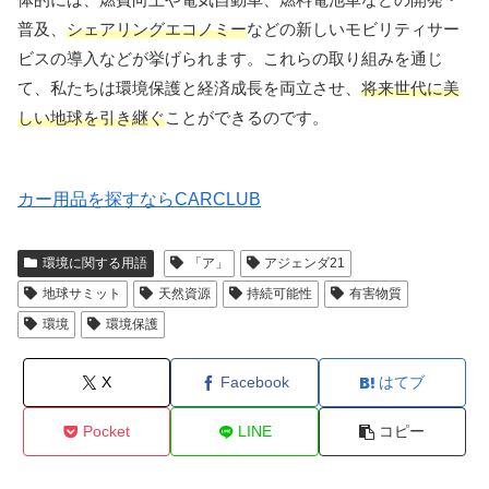
普及、
シェアリングエコノミー
などの新しいモビリティサー
ビスの導入などが挙げられます。これらの取り組みを通じ
て、私たちは環境保護と経済成長を両立させ、
将来世代に美
しい地球を引き継ぐ
ことができるのです。
カー用品を探すならCARCLUB
環境に関する用語
「ア」
アジェンダ21
地球サミット
天然資源
持続可能性
有害物質
環境
環境保護
X
Facebook
はてブ
Pocket
LINE
コピー