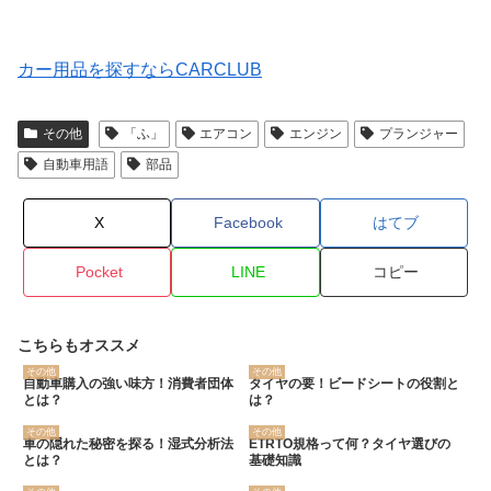
カー用品を探すならCARCLUB
その他
「ふ」
エアコン
エンジン
プランジャー
自動車用語
部品
X
Facebook
はてブ
Pocket
LINE
コピー
こちらもオススメ
その他
その他
自動車購入の強い味方！消費者団体
タイヤの要！ビードシートの役割と
とは？
は？
その他
その他
車の隠れた秘密を探る！湿式分析法
ETRTO規格って何？タイヤ選びの
とは？
基礎知識