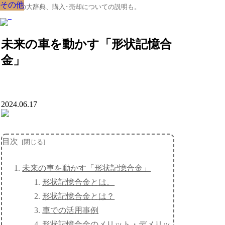
その他
その他
その他
その他
その他
その他
その他
その他
その他
クルマの大辞典、購入･売却についての説明も。
未来の車を動かす「形状記憶合
金」
2024.06.17
目次
未来の車を動かす「形状記憶合金」
形状記憶合金とは。
形状記憶合金とは？
車での活用事例
形状記憶合金のメリット・デメリッ