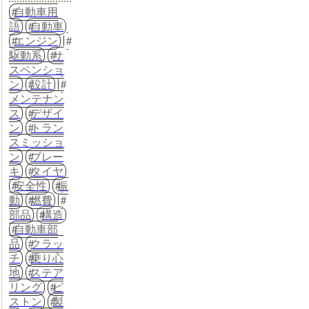
自動車用
語
自動車
エンジン
駆動系
サ
スペンショ
ン
設計
メンテナン
ス
デザイ
ン
トラン
スミッショ
ン
ブレー
キ
タイヤ
安全性
振
動
燃費
部品
構造
自動車部
品
クラッ
チ
乗り心
地
ステア
リング
ピ
ストン
製