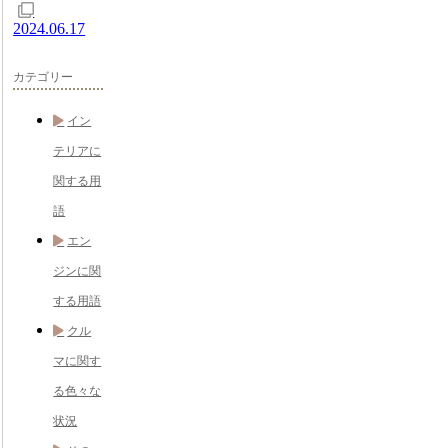
2024.06.17
カテゴリー
イン
テリアに
関する用
語
エン
ジンに関
する用語
クル
マに関す
る色々な
状況