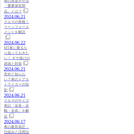
車の安全を守る
「重要保安部
品」とは？
2024.06.21
クルマの骨格！
リーンフォース
メントを解説
2024.06.22
MT車に乗るな
ら知っておきた
い！ ギヤ抜けの
原因と対策
2024.06.21
意外と知らな
い？車のドアス
トライカーの役
割
2024.06.21
クルマのサイズ
表記「全長・全
幅・全高」を解
説
2024.06.17
車の吸気負圧：
仕組みと活用法