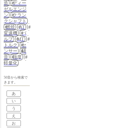
造
ディー
ゼルエンジ
ン
クラン
クシャフト
燃焼
AT
変速機
バ
ルブ
MT
トルク
セ
ンサー
騒
音
強度
軽量化
50音から検索で
きます。
あ
い
う
え
お