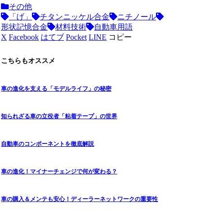
その他
「げ」
チタンニッケル合金
ニチノール
形状記憶合金
材料技術
自動車用語
X
Facebook
はてブ
Pocket
LINE
コピー
こちらもオススメ
車の進化を支える「モデルライフ」の秘密
知られざる車の立役者「粘着テープ」の世界
自動車のコンポーネントを徹底解説
車の進化！マイナーチェンジで何が変わる？
車の購入＆メンテも安心！ディーラーネットワークの重要性