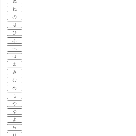
ぬ
ね
の
は
ひ
ふ
へ
ほ
ま
み
む
め
も
や
ゆ
よ
ら
り