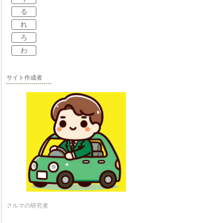
る
れ
ろ
わ
サイト作成者
クルマの研究者