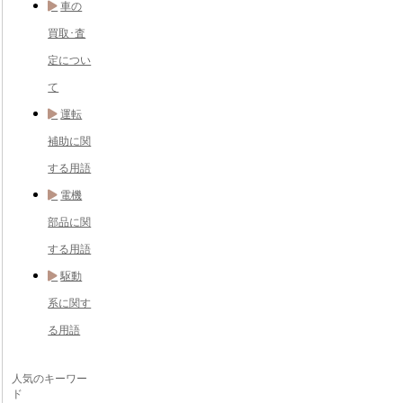
車の
買取･査
定につい
て
運転
補助に関
する用語
電機
部品に関
する用語
駆動
系に関す
る用語
人気のキーワー
ド