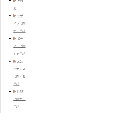
その
他
デザ
インに関
する用語
ボデ
ィーに関
する用語
メン
テナンス
に関する
用語
性能
に関する
用語