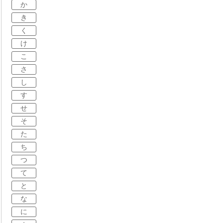
か
き
く
け
こ
さ
し
す
せ
そ
た
ち
つ
て
と
な
に