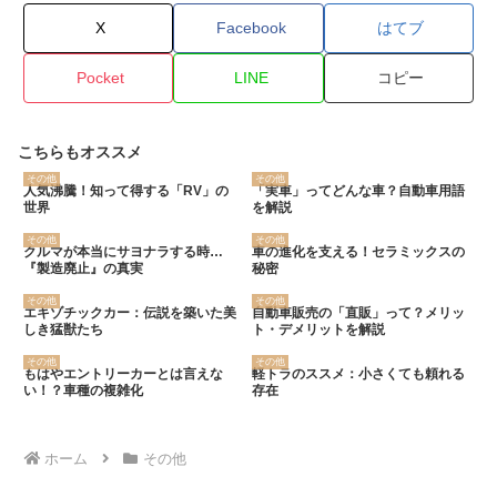
X
Facebook
はてブ
Pocket
LINE
コピー
こちらもオススメ
その他
その他
人気沸騰！知って得する「RV」の
「実車」ってどんな車？自動車用語
世界
を解説
その他
その他
クルマが本当にサヨナラする時…
車の進化を支える！セラミックスの
『製造廃止』の真実
秘密
その他
その他
エキゾチックカー：伝説を築いた美
自動車販売の「直販」って？メリッ
しき猛獣たち
ト・デメリットを解説
その他
その他
もはやエントリーカーとは言えな
軽トラのススメ：小さくても頼れる
い！？車種の複雑化
存在
ホーム
その他