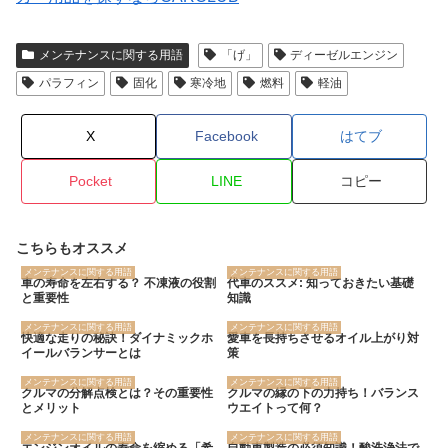
メンテナンスに関する用語
「げ」
ディーゼルエンジン
パラフィン
固化
寒冷地
燃料
軽油
X
Facebook
はてブ
Pocket
LINE
コピー
こちらもオススメ
メンテナンスに関する用語
メンテナンスに関する用語
車の寿命を左右する？ 不凍液の役割
代車のススメ: 知っておきたい基礎
と重要性
知識
メンテナンスに関する用語
メンテナンスに関する用語
快適な走りの秘訣！ダイナミックホ
愛車を長持ちさせるオイル上がり対
イールバランサーとは
策
メンテナンスに関する用語
メンテナンスに関する用語
クルマの分解点検とは？その重要性
クルマの縁の下の力持ち！バランス
とメリット
ウエイトって何？
メンテナンスに関する用語
メンテナンスに関する用語
エンジンオイルの寿命を縮める「希
自動車製造の必須知識！酸洗浄法で