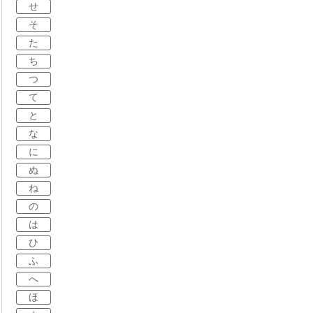
せ
そ
た
ち
つ
て
と
な
に
ぬ
ね
の
は
ひ
ふ
へ
ほ