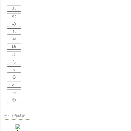
ま
み
む
め
も
や
ゆ
よ
ら
り
る
れ
ろ
わ
サイト作成者