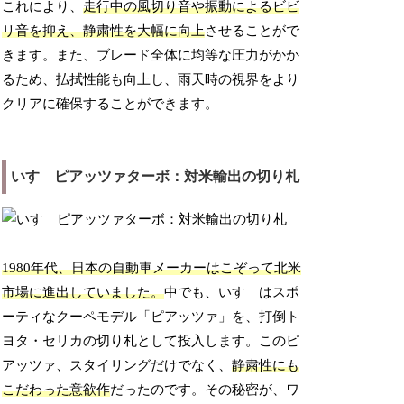
これにより、
走行中の風切り音や振動によるビビ
リ音を抑え、静粛性を大幅に向上
させることがで
きます。また、ブレード全体に均等な圧力がかか
るため、払拭性能も向上し、雨天時の視界をより
クリアに確保することができます。
いすゞピアッツァターボ：対米輸出の切り札
1980年代、日本の自動車メーカーはこぞって北米
市場に進出していました。
中でも、いすゞはスポ
ーティなクーペモデル「ピアッツァ」を、打倒ト
ヨタ・セリカの切り札として投入します。このピ
アッツァ、スタイリングだけでなく、
静粛性にも
こだわった意欲作
だったのです。その秘密が、ワ