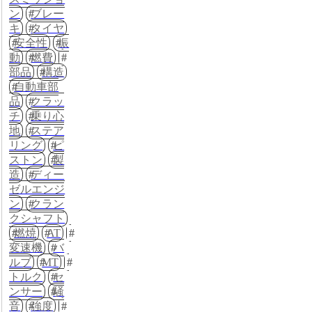
ン
ブレー
キ
タイヤ
安全性
振
動
燃費
部品
構造
自動車部
品
クラッ
チ
乗り心
地
ステア
リング
ピ
ストン
製
造
ディー
ゼルエンジ
ン
クラン
クシャフト
燃焼
AT
変速機
バ
ルブ
MT
トルク
セ
ンサー
騒
音
強度