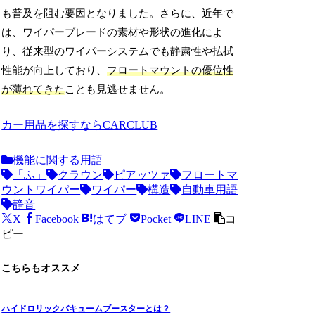
も普及を阻む要因となりました。さらに、近年で
は、ワイパーブレードの素材や形状の進化によ
り、従来型のワイパーシステムでも静粛性や払拭
性能が向上しており、
フロートマウントの優位性
が薄れてきた
ことも見逃せません。
カー用品を探すならCARCLUB
機能に関する用語
「ふ」
クラウン
ピアッツァ
フロートマ
ウントワイパー
ワイパー
構造
自動車用語
静音
X
Facebook
はてブ
Pocket
LINE
コ
ピー
こちらもオススメ
ハイドロリックバキュームブースターとは？