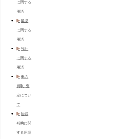
に関する
用語
環境
に関する
用語
設計
に関する
用語
車の
買取･査
定につい
て
運転
補助に関
する用語