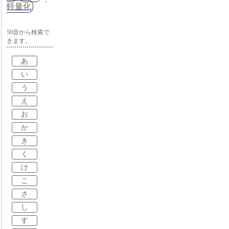
軽量化
50音から検索で
きます。
あ
い
う
え
お
か
き
く
け
こ
さ
し
す