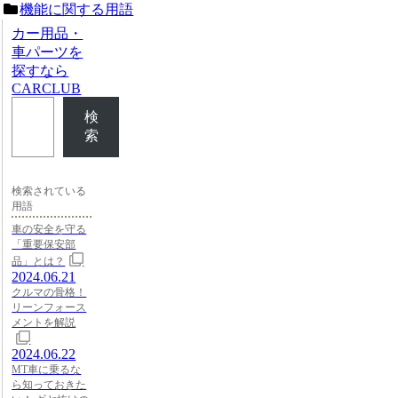
機能に関する用語
カー用品・
車パーツを
探すなら
CARCLUB
検
索
検索されている
用語
車の安全を守る
「重要保安部
品」とは？
2024.06.21
クルマの骨格！
リーンフォース
メントを解説
2024.06.22
MT車に乗るな
ら知っておきた