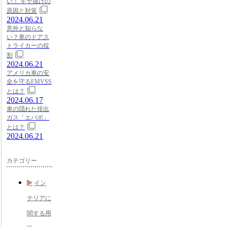
い！ ギヤ抜けの
原因と対策
2024.06.21
意外と知らな
い？車のドアス
トライカーの役
割
2024.06.21
アメリカ車の安
全を守るFMVSS
とは？
2024.06.17
車の隠れた排出
ガス「エバポ」
とは？
2024.06.21
カテゴリー
イン
テリアに
関する用