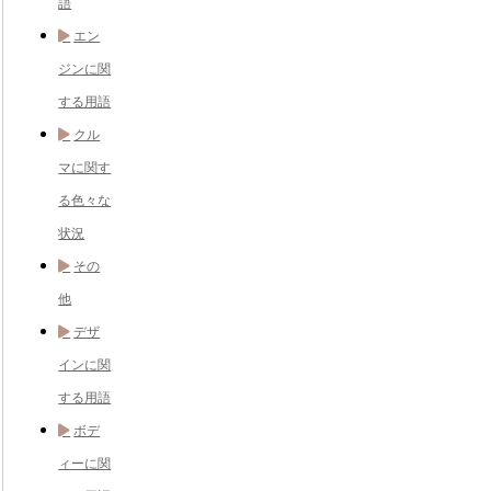
語
エン
ジンに関
する用語
クル
マに関す
る色々な
状況
その
他
デザ
インに関
する用語
ボデ
ィーに関