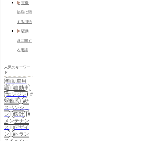
電機
部品に関
する用語
駆動
系に関す
る用語
人気のキーワー
ド
自動車用
語
自動車
エンジン
駆動系
サ
スペンショ
ン
設計
メンテナン
ス
デザイ
ン
トラン
スミッショ