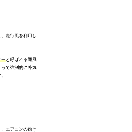
は、走行風を利用し
ター
と呼ばれる通風
よって強制的に外気
す。
り、エアコンの効き