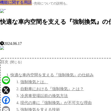
機能に関する用語
機能に関する用語
機能に関する用語
機能に関する用語
機能に関する用語
機能に関する用語
機能に関する用語
機能に関する用語
機能に関する用語
クルマの大辞典、購入･売却についての説明も。
快適な車内空間を支える『強制換気』の
2024.06.17
目次
快適な車内空間を支える『強制換気』の仕組み
強制換気とは。
Line
自動車における『強制換気』とは？
冷房車登場以前の換気方法
X
現代の車に『強制換気』が不可欠な理由
Facebook
強制換気を支える技術