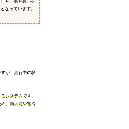
れ口や、埃や臭いを
欠となっています。
ですが、走行中の騒
するシステム
です。
ため、
雨天時や寒冷