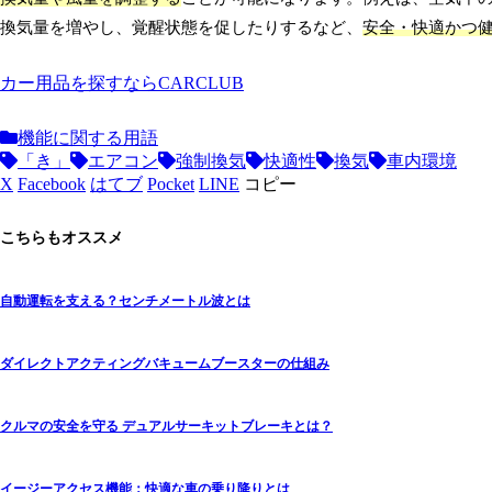
換気量を増やし、覚醒状態を促したりするなど、
安全・快適かつ
カー用品を探すならCARCLUB
機能に関する用語
「き」
エアコン
強制換気
快適性
換気
車内環境
X
Facebook
はてブ
Pocket
LINE
コピー
こちらもオススメ
自動運転を支える？センチメートル波とは
ダイレクトアクティングバキュームブースターの仕組み
クルマの安全を守る デュアルサーキットブレーキとは？
イージーアクセス機能：快適な車の乗り降りとは